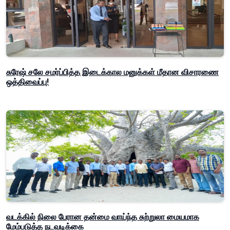
சுரேஷ் சலே சமர்ப்பித்த இடைக்கால மனுக்கள் மீதான விசாரணை
ஒத்திவைப்பு!
வடக்கில் நிலை பேரான தன்மை வாய்ந்த சுற்றுலா மையமாக
மேம்படுத்த நடவடிக்கை