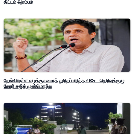
திட்டம் ஆரம்பம்
தேங்கியுள்ள வழக்குகளைத் துரிதப்படுத்த விசேட தெரிவுக்குழு
கோரி சஜித் முன்மொழிவு