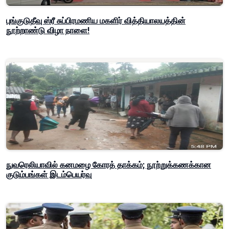
புங்குடுதீவு ஸ்ரீ சுப்பிரமணிய மகளிர் வித்தியாலயத்தின்
நூற்றாண்டு விழா நாளை!
நுவரெலியாவில் கனமழை கோரத் தாக்கம்; நூற்றுக்கணக்கான
குடும்பங்கள் இடம்பெயர்வு