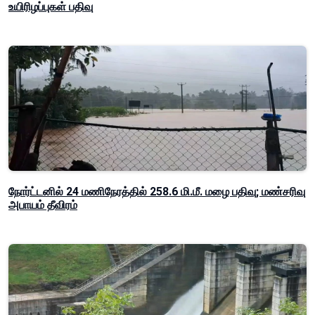
உயிரிழப்புகள் பதிவு
நோர்ட்டனில் 24 மணிநேரத்தில் 258.6 மி.மீ. மழை பதிவு; மண்சரிவு
அபாயம் தீவிரம்