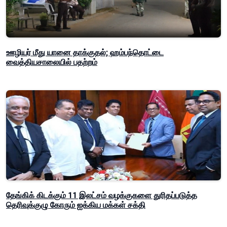
ஊழியர் மீது யானை தாக்குதல்; ஹம்பந்தொட்டை
வைத்தியசாலையில் பதற்றம்
தேங்கிக் கிடக்கும் 11 இலட்சம் வழக்குகளை துரிதப்படுத்த
தெரிவுக்குழு கோரும் ஐக்கிய மக்கள் சக்தி