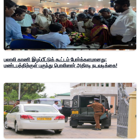
பலாலி காணி இழப்பீட்டுக் கூட்டம் போர்க்களமானது:
மண்டபத்திற்குள் புகுந்து பொலிஸார் அதிரடி நடவடிக்கை!