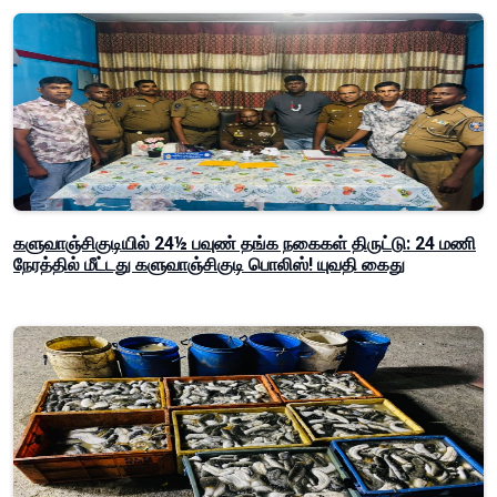
களுவாஞ்சிகுடியில் 24½ பவுண் தங்க நகைகள் திருட்டு: 24 மணி
நேரத்தில் மீட்டது களுவாஞ்சிகுடி பொலிஸ்! யுவதி கைது