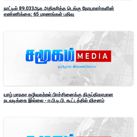
நாட்டில் 89,033ஆக அதிகரித்த டெங்கு நோயாளர்களின்
எண்ணிக்கை; 65 மரணங்கள் பதிவு
யாழ் மாநகர கழிவகற்றல் பிரச்சினைக்கு திருப்திகரமான
நடவடிக்கை இல்லை - ஈ.பி.டி.பி. கூட்டத்தில் விசனம்