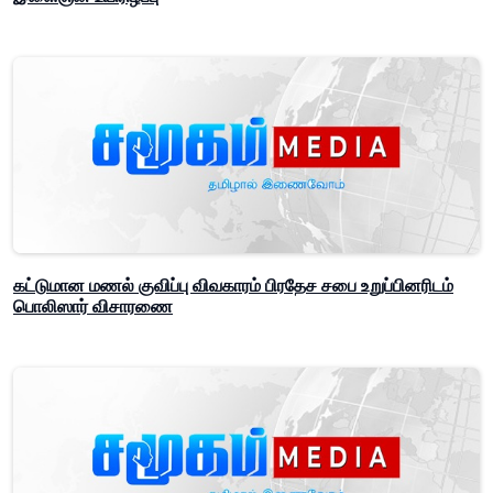
கட்டுமான மணல் குவிப்பு விவகாரம் பிரதேச சபை உறுப்பினரிடம்
பொலிஸார் விசாரணை