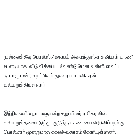
முல்லைத்தீவு பொலிஸ்நிலையம் அமைந்துள்ள தனியார் காணி
உடனடியாக விடுவிக்கப்படவேண்டுமென வன்னிமாவட்ட
நாடாளுமன்ற உறுப்பினர் துரைராசா ரவிகரன்
வலியுறுத்தியுள்ளார்.
இந்நிலையில் நாடாளுமன்ற உறுப்பினர் ரவிகரனின்
வலியுறுத்தலையடுத்து குறித்த காணியை விடுவிப்பதற்கு
பொலிசார் மூன்றுமாத காலஅவகாசம் கோரியுள்ளனர்.