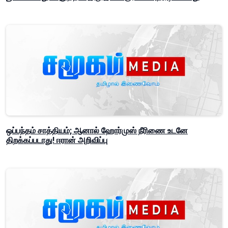
ஒப்பந்தம் சாத்தியம்; ஆனால் ஹோர்முஸ் நீரிணை உடனே
திறக்கப்படாது! ஈரான் அறிவிப்பு