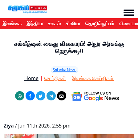
இலங்கை
இந்தியா
உலகம்
சினிமா
தொழில்நுட்பம்
விளையாட
சங்கீத்ஷன் கைது விவகாரம்! அநுர அரசுக்கு
நெருக்கடி!!
Srilanka News
Home
செய்திகள்
இலங்கை செய்திகள்
Ziya
/ Jun 11th 2026, 2:55 pm