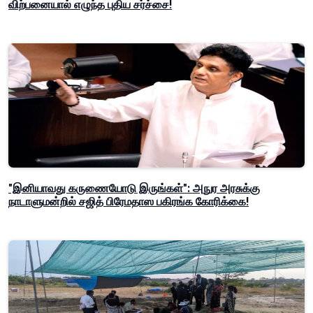
விற்பனையால் எழுந்த புதிய சர்ச்சை!
"இனியாவது கருணையோடு இருங்கள்": அநுர அரசுக்கு
நாடாளுமன்றில் சஜித் பிரேமதாஸ பகிரங்க கோரிக்கை!