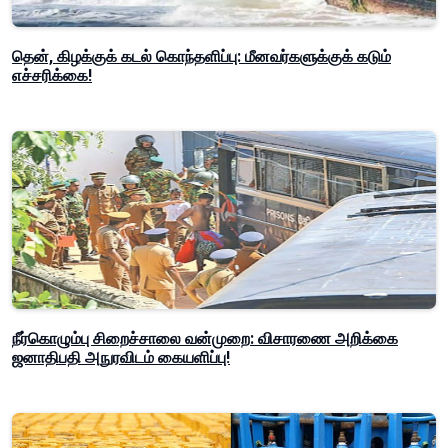
தென், கிழக்குக் கடல் கொந்தளிப்பு: மீனவர்களுக்குக் கடும்
எச்சரிக்கை!
நீர்கொழும்பு சிறைச்சாலை வன்முறை: விசாரணை அறிக்கை
ஜனாதிபதி அநுரவிடம் கையளிப்பு!