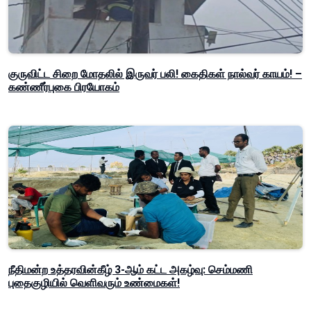
குருவிட்ட சிறை மோதலில் இருவர் பலி! கைதிகள் நால்வர் காயம்! –
கண்ணீர்புகை பிரயோகம்
நீதிமன்ற உத்தரவின்கீழ் 3-ஆம் கட்ட அகழ்வு: செம்மணி
புதைகுழியில் வெளிவரும் உண்மைகள்!