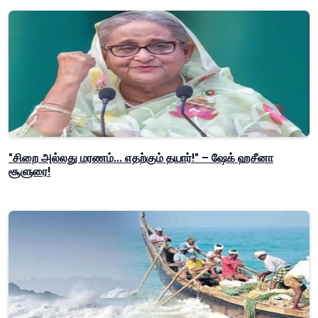
"சிறை அல்லது மரணம்... எதற்கும் தயார்!" – ஷேக் ஹசீனா
சூளுரை!