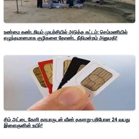
உண்மை கண்டறியும் முயற்சியில் அடுத்த கட்டம்: செம்மணியில்
எழுந்தமானமாக குழிகளை தோண்ட நீதிமன்றம் அனுமதி!
சிம் அட்டை கோரி தாயாருடன் வீண் தகராறு-பறிபோன 24 வயது
இளைஞனின் உயிர்!