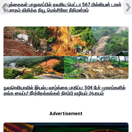
குழந்தைகள் பாதுகாப்பில் தவறிய மெட்டா 567 மில்லியன் டாலர்
அபராதம் விதித்த நியூ மெக்சிகோ நீதிமன்றம்
நுவரெலியாவில் இயல்பு வாழ்க்கை பாதிப்பு: 504 பேர் முகாம்களில்
தங்க வைப்பு! நீர்த்தேக்கங்கள் நிரம்பி வழியும் அபாயம்
Advertisement