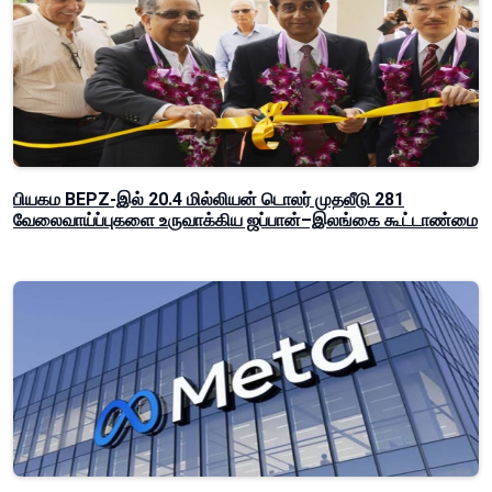
பியகம BEPZ-இல் 20.4 மில்லியன் டொலர் முதலீடு 281
வேலைவாய்ப்புகளை உருவாக்கிய ஜப்பான்–இலங்கை கூட்டாண்மை