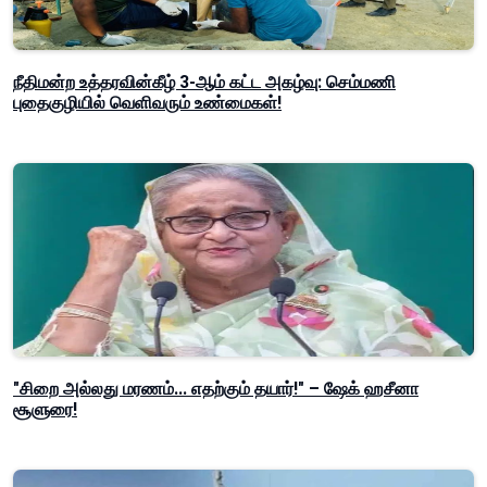
நீதிமன்ற உத்தரவின்கீழ் 3-ஆம் கட்ட அகழ்வு: செம்மணி
புதைகுழியில் வெளிவரும் உண்மைகள்!
"சிறை அல்லது மரணம்... எதற்கும் தயார்!" – ஷேக் ஹசீனா
சூளுரை!