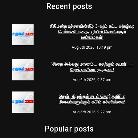
Recent posts
நீதிமன்ற உத்தரவின்கீழ் 3-ஆம் கட்ட அகழ்வு:
செம்மணி புதைகுழியில் வெளிவரும்
உண்மைகள்!
Aug 6th 2026, 10:19 pm
"சிறை அல்லது மரணம்... எதற்கும் தயார்!" –
ஷேக் ஹசீனா சூளுரை!
Aug 6th 2026, 9:37 pm
தென், கிழக்குக் கடல் கொந்தளிப்பு:
மீனவர்களுக்குக் கடும் எச்சரிக்கை!
Aug 6th 2026, 9:27 pm
Popular posts