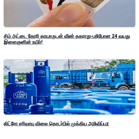
சிம் அட்டை கோரி தாயாருடன் வீண் தகராறு-பறிபோன 24 வயது
இளைஞனின் உயிர்!
லிட்ரோ எரிவாயு விலை தொடர்பில் முக்கிய அறிவிப்புz