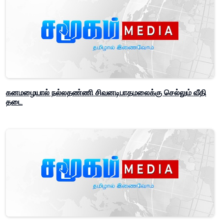
கனமழையால் நல்லதண்ணி சிவனடிபாதமலைக்கு செல்லும் வீதி
தடை