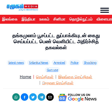
இலங்கை
இந்தியா
உலகம்
சினிமா
தொழில்நுட்பம்
விளையாட
தங்கமுலாம் பூசப்பட்ட துப்பாக்கியுடன் கைது
செய்யப்பட்ட பெண் வௌியிட்ட அதிர்ச்சித்
தகவல்கள்
latest news
Srilanka News
Arrested
Police
Shocking
Gun use
Home
செய்திகள்
இலங்கை செய்திகள்
பிரதான செய்திகள்