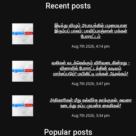
Recent posts
இடிந்து விழும் அபாயத்தில் பழமையான
இரும்புப் பாலம்; பரவிப்பாஞ்சான் மக்கள்
போராட்டம்
Aug 7th 2026, 4:14 pm
வலிகள் வடக்கெங்கும் விரிவடைகின்றது -
விரைவில் போராட்டத்தின் வடிவும்
மாற்றப்படும்! மயிலிட்டி மக்கள் ஆதங்கம்!
Aug 7th 2026, 3:47 pm
அதிகாரிகள் மீது கல்வீச்சு தாக்குதல்; சுவரை
உடைத்து தப்ப முயன்ற கைதிகள்!
Aug 7th 2026, 3:34 pm
Popular posts