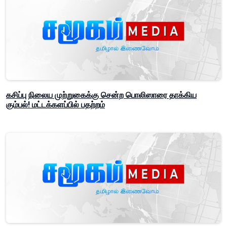
கசிப்பு நிலைய முற்றுகைக்கு சென்ற பொலிஸாரை தாக்கிய
கும்பல்! மட்டக்களப்பில் பதற்றம்