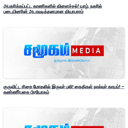
அபகரிக்கப்பட்ட காணிகளில் விளைச்சல்! யாழ். நகரில்
படையினரின் அடாவடித்தனமான வியாபாரம்
குருவிட்ட சிறை மோதலில் இருவர் பலி! கைதிகள் நால்வர் காயம்! –
கண்ணீர்புகை பிரயோகம்