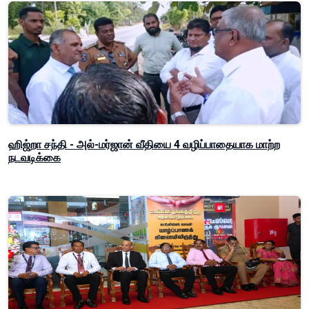
ஹிஜ்றா சந்தி - அல்-மர்ஜான் வீதியை 4 வழிப்பாதையாக மாற்ற
நடவடிக்கை