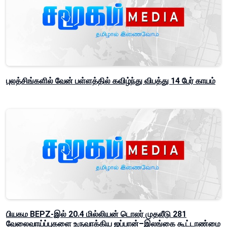
புலத்சிங்களில் வேன் பள்ளத்தில் கவிழ்ந்து விபத்து 14 பேர் காயம்
பியகம BEPZ-இல் 20.4 மில்லியன் டொலர் முதலீடு 281
வேலைவாய்ப்புகளை உருவாக்கிய ஜப்பான்–இலங்கை கூட்டாண்மை