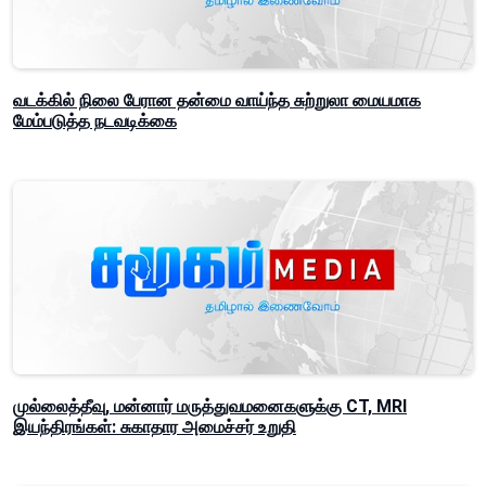
வடக்கில் நிலை பேரான தன்மை வாய்ந்த சுற்றுலா மையமாக
மேம்படுத்த நடவடிக்கை
முல்லைத்தீவு, மன்னார் மருத்துவமனைகளுக்கு CT, MRI
இயந்திரங்கள்: சுகாதார அமைச்சர் உறுதி