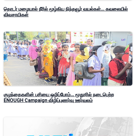
தொடர் மழையால் நீரில் மூழ்கிய நிந்தவூர் வயல்கள்... கவலையில்
விவசாயிகள்
குழந்தைகளின் பசியை ஒழிப்போம்... மூதூரில் நடைபெற்ற
ENOUGH Campaign விழிப்புணர்வு ஊர்வலம்