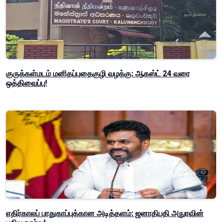
குருக்கள்மடம் மனிதப்புதைகுழி வழக்கு: ஆகஸ்ட் 24 வரை
ஒத்திவைப்பு!
எதிர்காலப் பாதுகாப்புக்கான அடித்தளம்: ஜனாதிபதி அநுரவின்