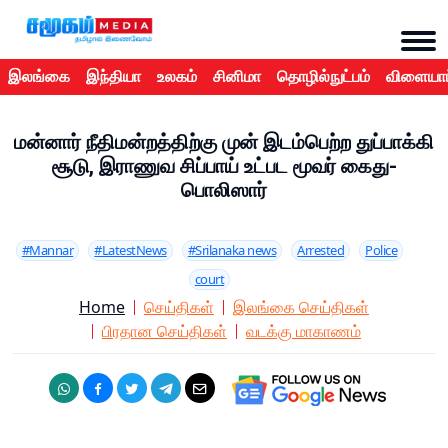
இலங்கை
இந்தியா
உலகம்
சினிமா
தொழில்நுட்பம்
விளையாட
மன்னார் நீதிமன்றத்திற்கு முன் இடம்பெற்ற துப்பாக்கி
சூடு, இராணுவ சிப்பாய் உட்பட மூவர் கைது-
பொலிஸார்
#Mannar
#LatestNews
#Srilanaka news
Arrested
Police
court
Home
செய்திகள்
இலங்கை செய்திகள்
பிரதான செய்திகள்
வடக்கு மாகாணம்