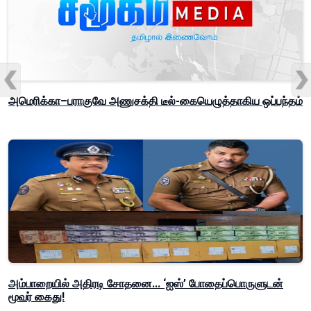
அமெரிக்கா–பராகுவே அணுசக்தி டீல்-கையெழுத்தாகிய ஒப்பந்தம்
அம்பாறையில் அதிரடி சோதனை... ‘ஐஸ்’ போதைப்பொருளுடன்
மூவர் கைது!