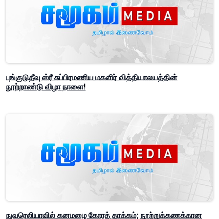
புங்குடுதீவு ஸ்ரீ சுப்பிரமணிய மகளிர் வித்தியாலயத்தின்
நூற்றாண்டு விழா நாளை!
நுவரெலியாவில் கனமழை கோரத் தாக்கம்; நூற்றுக்கணக்கான