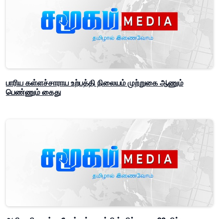
பாரிய கள்ளச்சாராய உற்பத்தி நிலையம் முற்றுகை ஆணும்
பெண்ணும் கைது