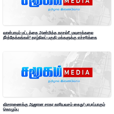
வான்பாயும் மட்டத்தை அண்மித்த காசல்ரீ, மவுசாக்கலை
நீர்த்தேக்கங்கள்! தாழ்நிலப் பகுதி மக்களுக்கு எச்சரிக்கை
விசாரணைக்கு ஆஜரான சாகர காரியவசம் கைது! பரபரப்பாகும்
கொழும்பு