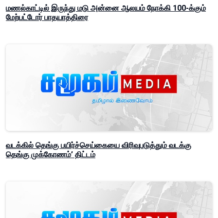
மணல்காட்டில் இருந்து மடு அன்னை ஆலயம் நோக்கி 100-க்கும்
மேற்பட்டோர் பாதயாத்திரை
வடக்கில் தெங்கு பயிர்ச்செய்கையை விரிவுபடுத்தும் வடக்கு
தெங்கு முக்கோணம்’ திட்டம்