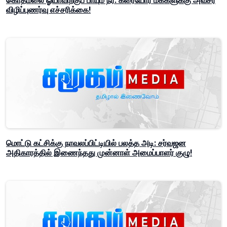
கொத்மலை ஓயாவிற்குப் பாயும் நீர்: கரையோர மக்களுக்கு அவசர
விழிப்புணர்வு எச்சரிக்கை!
மொட்டு கட்சிக்கு நாவலப்பிட்டியில் பலத்த அடி: சர்வஜன
அதிகாரத்தில் இணைந்தது முன்னாள் அமைப்பாளர் குழு!