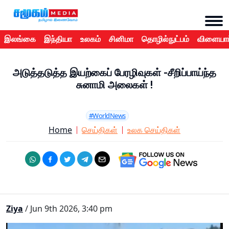
இலங்கை
இந்தியா
உலகம்
சினிமா
தொழில்நுட்பம்
விளையாட
அடுத்தடுத்த இயற்கைப் பேரழிவுகள் -சீறிப்பாய்ந்த
சுனாமி அலைகள் !
#WorldNews
Home
செய்திகள்
உலக செய்திகள்
Ziya
/ Jun 9th 2026, 3:40 pm