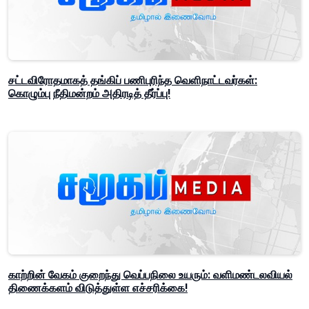
சட்டவிரோதமாகத் தங்கிப் பணிபுரிந்த வெளிநாட்டவர்கள்:
கொழும்பு நீதிமன்றம் அதிரடித் தீர்ப்பு!
காற்றின் வேகம் குறைந்து வெப்பநிலை உயரும்: வளிமண்டலவியல்
திணைக்களம் விடுத்துள்ள எச்சரிக்கை!