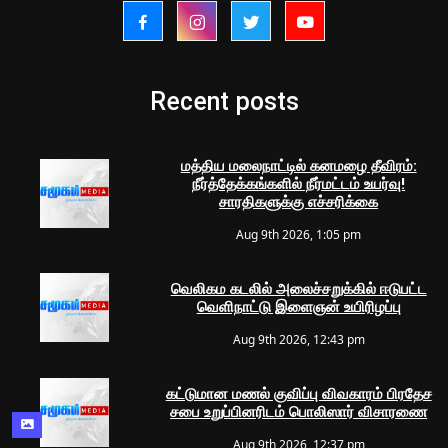
Recent posts
மத்திய மலைநாட்டில் கனமழை தீவிரம்:
நீர்த்தேக்கங்களில் நீர்மட்டம் உயர்வு!
சாரதிகளுக்கு எச்சரிக்கை
Aug 9th 2026, 1:05 pm
வெலிகம கடலில் அலைச்சறுக்கில் ஈடுபட்ட
வெளிநாட்டு இளைஞன் உயிரிழப்பு
Aug 9th 2026, 12:43 pm
கட்டுமான மணல் குவிப்பு விவகாரம் பிரதேச
சபை உறுப்பினரிடம் பொலிஸார் விசாரணை
Aug 9th 2026, 12:37 pm