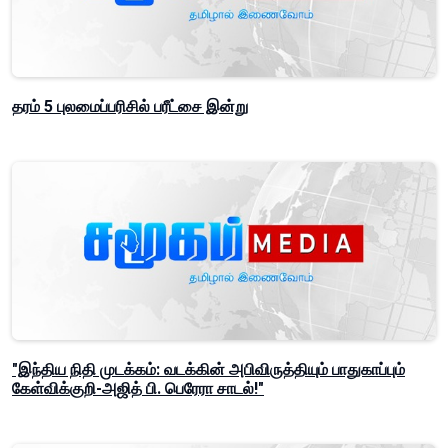
தரம் 5 புலமைப்பரிசில் பரீட்சை இன்று
"இந்திய நிதி முடக்கம்: வடக்கின் அபிவிருத்தியும் பாதுகாப்பும்
கேள்விக்குறி-அஜித் பி. பெரேரா சாடல்!"