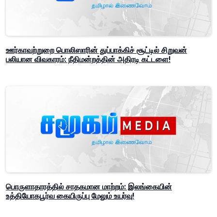
ஊர்காவற்றுறை பொலிஸாரின் துப்பாக்கிச் சூட்டில் சிறுவன்
பலியான விவகாரம்: நீதிமன்றத்தின் அதிரடி கட்டளை!
பொருளாதாரத்தில் சாதகமான மாற்றம்: இலங்கையின்
உத்தியோகபூர்வ கையிருப்பு மேலும் உயர்வு!