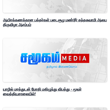
ஆயிரக்கணக்கான பக்தர்கள் புடைசூழ மண்டூர் கந்தசுவாமி ஆலய
திருவிழா ஆரம்பம்
யாழில் மரத்துடன் மோதி மகிழுந்து விபத்து - மூவர்
வைத்தியசாலையில்!