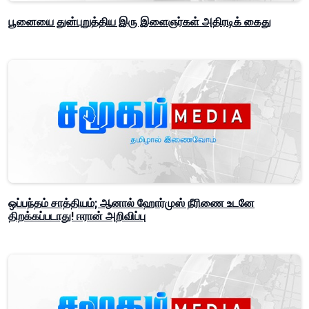
பூனையை துன்புறுத்திய இரு இளைஞர்கள் அதிரடிக் கைது
ஒப்பந்தம் சாத்தியம்; ஆனால் ஹோர்முஸ் நீரிணை உடனே
திறக்கப்படாது! ஈரான் அறிவிப்பு