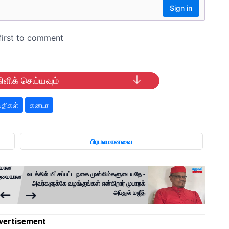
ிளிக் செய்யவும்
்திகள்
கனடா
பிரபலமானவை
துமான
வடக்கில் மீட்கப்பட்ட நகை முஸ்லிம்களுடையதே -
ுழுமையான
அவர்களுக்கே வழங்குங்கள் என்கிறார் முபாற‌க்
ட
அப்துல் ம‌ஜீத்
vertisement