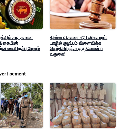
த்தில் சாதகமான
திஸ்ஸ விகாரை வீதி விவகாரம்:
லங்கையின்
யாழில் குழப்பம் விளைவிக்க
்வ கையிருப்பு மேலும்
தெற்கிலிருந்து குழுவொன்று
வருகை!
vertisement