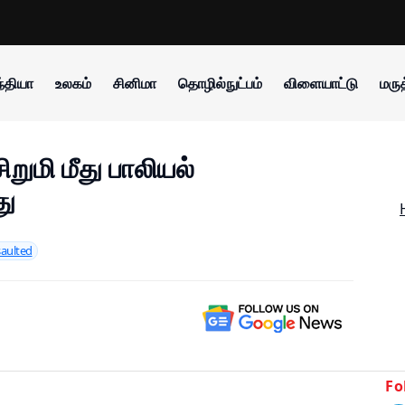
்தியா
உலகம்
சினிமா
தொழில்நுட்பம்
விளையாட்டு
மருத
றுமி மீது பாலியல்
து
saulted
Fo