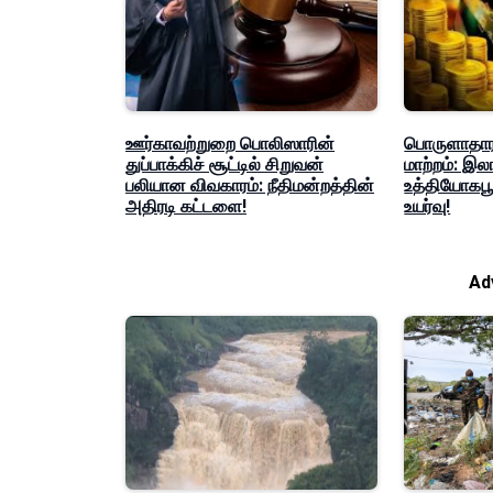
ஊர்காவற்றுறை பொலிஸாரின்
பொருளாதார
துப்பாக்கிச் சூட்டில் சிறுவன்
மாற்றம்: இ
பலியான விவகாரம்: நீதிமன்றத்தின்
உத்தியோகபூர
அதிரடி கட்டளை!
உயர்வு!
Ad