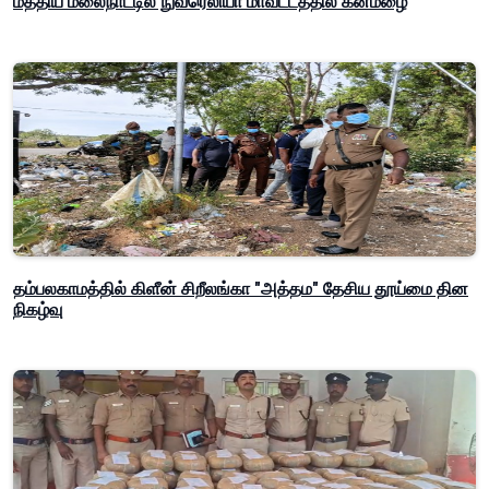
மத்திய மலைநாட்டில் நுவரெலியா மாவட்டத்தில் கனமழை
தம்பலகாமத்தில் கிளீன் சிறீலங்கா "அத்தம" தேசிய தூய்மை தின
நிகழ்வு