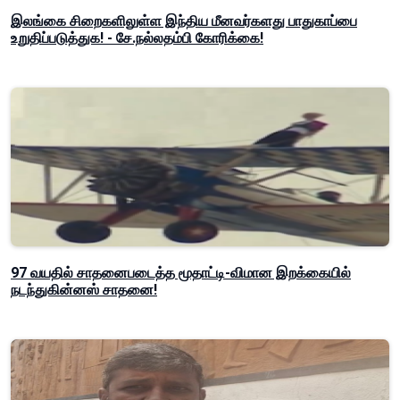
இலங்கை சிறைகளிலுள்ள இந்திய மீனவர்களது பாதுகாப்பை
உறுதிப்படுத்துக! - சே.நல்லதம்பி கோரிக்கை!
97 வயதில் சாதனைபடைத்த மூதாட்டி-விமான இறக்கையில்
நடந்துகின்னஸ் சாதனை!