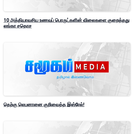
10 அத்தியாவசிய உணவுப் பொருட்களின் விலைகளை குறைத்தது
லங்கா சதொச
தெற்கு லெபனானை குறிவைத்த இஸ்ரேல்!