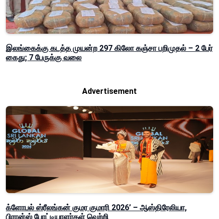
இலங்கைக்கு கடத்த முயன்ற 297 கிலோ கஞ்சா பறிமுதல் – 2 பேர்
கைது; 7 பேருக்கு வலை
Advertisement
க்ளோபல் ஸ்ரீலங்கன் குமர குமாரி 2026’ – ஆஸ்திரேலியா,
பிரான்ஸ் போட்டியாளர்கள் வெற்றி