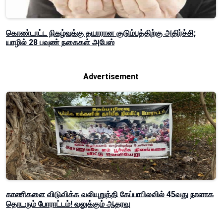
கொண்டாட்ட நிகழ்வுக்கு தயாரான குடும்பத்திற்கு அதிர்ச்சி;
யாழில் 28 பவுண் நகைகள் அபேஸ்
Advertisement
காணிகளை விடுவிக்க வலியுறுத்தி கேப்பாபிலவில் 45வது நாளாக
தொடரும் போராட்டம்! வலுக்கும் ஆதரவு