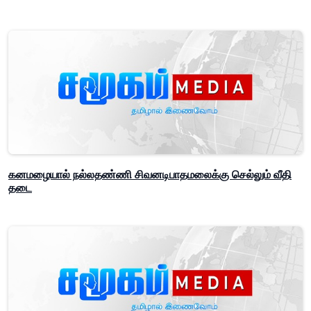
கனமழையால் நல்லதண்ணி சிவனடிபாதமலைக்கு செல்லும் வீதி
தடை