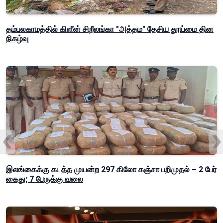
தம்பலகாமத்தில் கிளீன் சிறீலங்கா "அத்தம" தேசிய தூய்மை தின
நிகழ்வு
இலங்கைக்கு கடத்த முயன்ற 297 கிலோ கஞ்சா பறிமுதல் – 2 பேர்
கைது; 7 பேருக்கு வலை