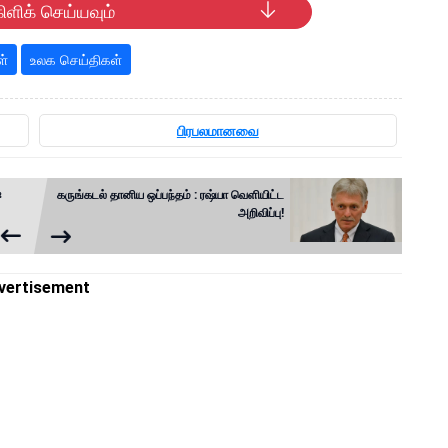
ிளிக் செய்யவும்
ள்
உலக செய்திகள்
பிரபலமானவை
்
கருங்கடல் தானிய ஒப்பந்தம் : ரஷ்யா வெளியிட்ட
அறிவிப்பு!
vertisement