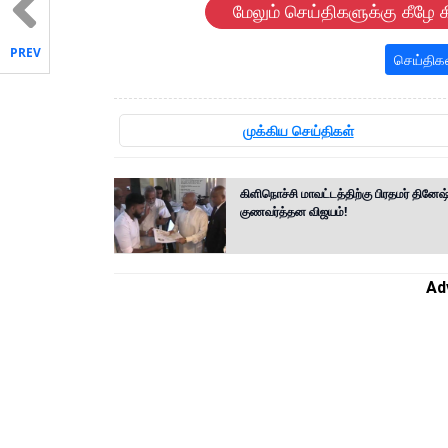
மேலும் செய்திகளுக்கு கீழே க
PREV
செய்திக
முக்கிய செய்திகள்
கிளிநொச்சி மாவட்டத்திற்கு பிரதமர் தினேஷ
குணவர்த்தன விஜயம்!
Ad