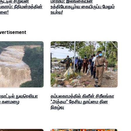
 சூட்டில் சிறுவன்
மாற்றம்: இலங்கையின்
ாரம்: நீதிமன்றத்தின்
உத்தியோகபூர்வ கையிருப்பு மேலும்
டளை!
உயர்வு!
vertisement
நாட்டில் நுவரெலியா
தம்பலகாமத்தில் கிளீன் சிறீலங்கா
ில் கனமழை
"அத்தம" தேசிய தூய்மை தின
நிகழ்வு