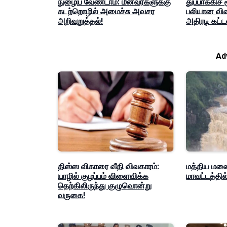
நுழைய வேண்டாம்: மீனவர்களுக்கு
துப்பாக்கிச்
கடற்றொழில் அமைச்சு அவசர
பலியான விவக
அறிவுறுத்தல்!
அதிரடி கட்
Ad
திஸ்ஸ விகாரை வீதி விவகாரம்:
மத்திய மலை
யாழில் குழப்பம் விளைவிக்க
மாவட்டத்த
தெற்கிலிருந்து குழுவொன்று
வருகை!