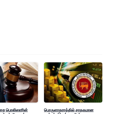
ுறை பொலிஸாரின்
பொருளாதாரத்தில் சாதகமான