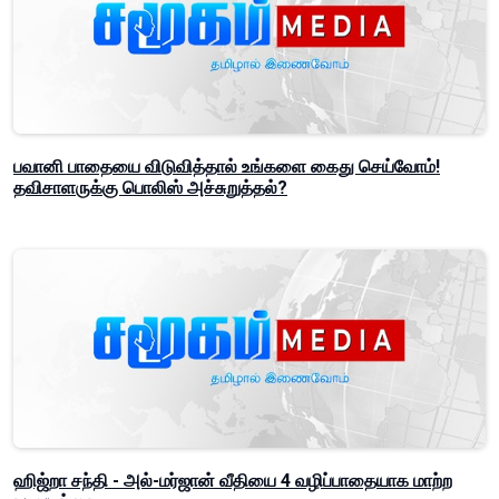
பவானி பாதையை விடுவித்தால் உங்களை கைது செய்வோம்!
தவிசாளருக்கு பொலிஸ் அச்சுறுத்தல்?
ஹிஜ்றா சந்தி - அல்-மர்ஜான் வீதியை 4 வழிப்பாதையாக மாற்ற