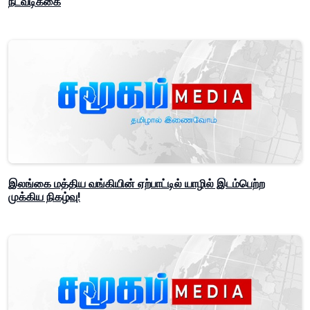
நடவடிக்கை
இலங்கை மத்திய வங்கியின் ஏற்பாட்டில் யாழில் இடம்பெற்ற
முக்கிய நிகழ்வு!