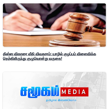
திஸ்ஸ விகாரை வீதி விவகாரம்: யாழில் குழப்பம் விளைவிக்க
தெற்கிலிருந்து குழுவொன்று வருகை!