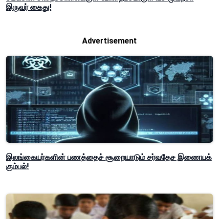
இருவர் கைது!
Advertisement
இலங்கையர்களின் பணத்தைச் சூறையாடும் சர்வதேச இணையக்
கும்பல்!