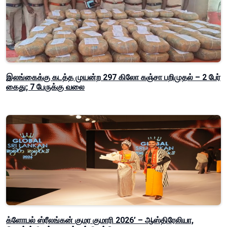
இலங்கைக்கு கடத்த முயன்ற 297 கிலோ கஞ்சா பறிமுதல் – 2 பேர்
கைது; 7 பேருக்கு வலை
க்ளோபல் ஸ்ரீலங்கன் குமர குமாரி 2026’ – ஆஸ்திரேலியா,