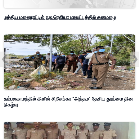
மத்திய மலைநாட்டில் நுவரெலியா மாவட்டத்தில் கனமழை
தம்பலகாமத்தில் கிளீன் சிறீலங்கா "அத்தம" தேசிய தூய்மை தின
நிகழ்வு