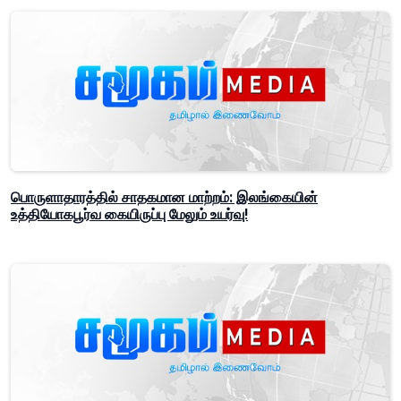
பொருளாதாரத்தில் சாதகமான மாற்றம்: இலங்கையின்
உத்தியோகபூர்வ கையிருப்பு மேலும் உயர்வு!