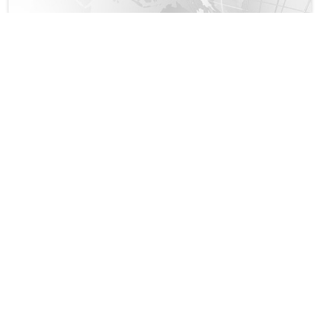
நகரும் படிக்கட்டில் வசமாக சிக்கிய 6 வயது சிறுவன்
இலங்கை சிறைகளிலுள்ள இந்திய மீனவர்களது பாதுகாப்பை
உறுதிப்படுத்துக! - சே.நல்லதம்பி கோரிக்கை!