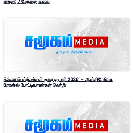
கைது; 7 பேருக்கு வலை
க்ளோபல் ஸ்ரீலங்கன் குமர குமாரி 2026’ – ஆஸ்திரேலியா,
பிரான்ஸ் போட்டியாளர்கள் வெற்றி