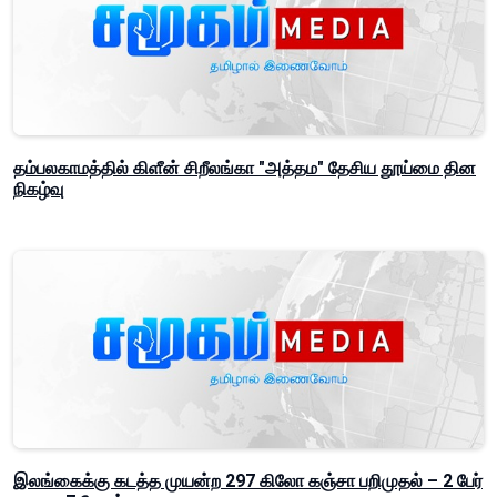
தம்பலகாமத்தில் கிளீன் சிறீலங்கா "அத்தம" தேசிய தூய்மை தின
நிகழ்வு
இலங்கைக்கு கடத்த முயன்ற 297 கிலோ கஞ்சா பறிமுதல் – 2 பேர்