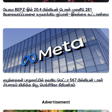
பியகம BEPZ-இல் 20.4 மில்லியன் டொலர் முதலீடு 281
வேலைவாய்ப்புகளை உருவாக்கிய ஜப்பான்–இலங்கை கூட்டாண்மை
குழந்தைகள் பாதுகாப்பில் தவறிய மெட்டா 567 மில்லியன் டாலர்
அபராதம் விதித்த நியூ மெக்சிகோ நீதிமன்றம்
Advertisement