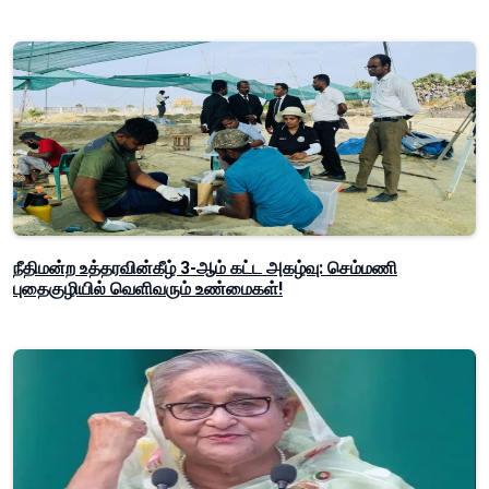
நீதிமன்ற உத்தரவின்கீழ் 3-ஆம் கட்ட அகழ்வு: செம்மணி
புதைகுழியில் வெளிவரும் உண்மைகள்!