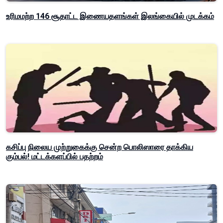
உரிமமற்ற 146 சூதாட்ட இணையதளங்கள் இலங்கையில் முடக்கம்
கசிப்பு நிலைய முற்றுகைக்கு சென்ற பொலிஸாரை தாக்கிய
கும்பல்! மட்டக்களப்பில் பதற்றம்