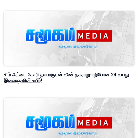
சிம் அட்டை கோரி தாயாருடன் வீண் தகராறு-பறிபோன 24 வயது
இளைஞனின் உயிர்!