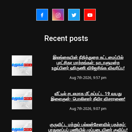
Recent posts
இலங்கையின் நீதித்துறை கட்டமைப்பில்
புரட்சிகர மாற்றங்கள்: நாடாளுமன்ற
உறுப்பினர் ஹிருணி விஜேசிங்க விவரிப்பு!
Aug 7th 2026, 9:57 pm
வீட்டில் சடலமாக மீட்கப்பட்ட 19 வயது
இளைஞன்- பொலிஸார் தீவிர விசாரணை!
Aug 7th 2026, 9:07 pm
குருவிட்ட மற்றும் பல்லன்சேனவில் பதற்றம்:
பாதுகாப்புப் பணியில் முப்படையினர் குவிப்பு!