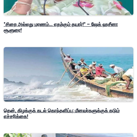
"சிறை அல்லது மரணம்... எதற்கும் தயார்!" – ஷேக் ஹசீனா
சூளுரை!
தென், கிழக்குக் கடல் கொந்தளிப்பு: மீனவர்களுக்குக் கடும்
எச்சரிக்கை!