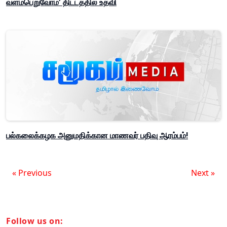
வளம்பெறுவோம்’ திட்டத்தில் உதவி
பல்கலைக்கழக அனுமதிக்கான மாணவர் பதிவு ஆரம்பம்!
« Previous
Next »
Follow us on: