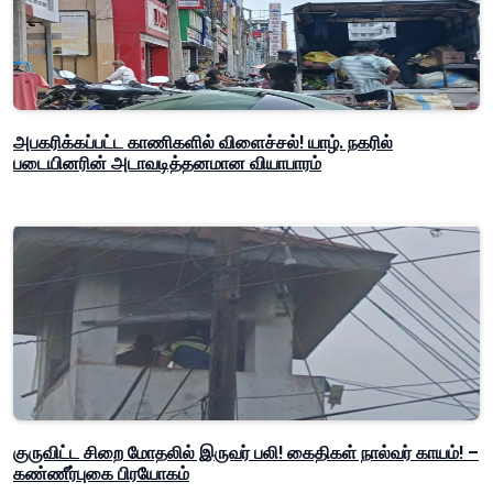
அபகரிக்கப்பட்ட காணிகளில் விளைச்சல்! யாழ். நகரில்
படையினரின் அடாவடித்தனமான வியாபாரம்
குருவிட்ட சிறை மோதலில் இருவர் பலி! கைதிகள் நால்வர் காயம்! –
கண்ணீர்புகை பிரயோகம்