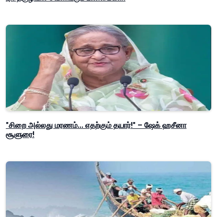
"சிறை அல்லது மரணம்... எதற்கும் தயார்!" – ஷேக் ஹசீனா
சூளுரை!