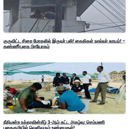
குருவிட்ட சிறை மோதலில் இருவர் பலி! கைதிகள் நால்வர் காயம்! –
கண்ணீர்புகை பிரயோகம்
நீதிமன்ற உத்தரவின்கீழ் 3-ஆம் கட்ட அகழ்வு: செம்மணி
புதைகுழியில் வெளிவரும் உண்மைகள்!