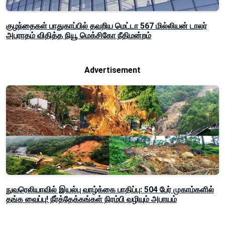
குழந்தைகள் பாதுகாப்பில் தவறிய மெட்டா 567 மில்லியன் டாலர்
அபராதம் விதித்த நியூ மெக்சிகோ நீதிமன்றம்
Advertisement
நுவரெலியாவில் இயல்பு வாழ்க்கை பாதிப்பு: 504 பேர் முகாம்களில்
தங்க வைப்பு! நீர்த்தேக்கங்கள் நிரம்பி வழியும் அபாயம்