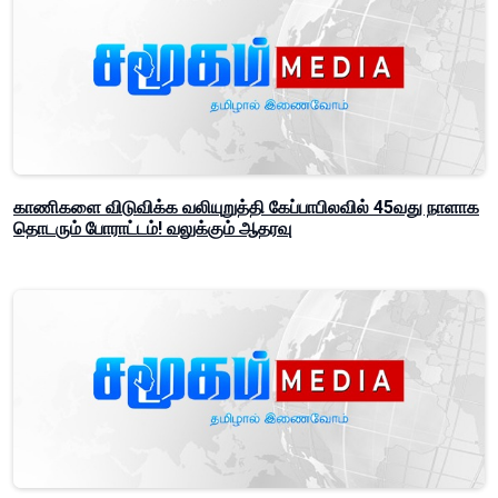
காணிகளை விடுவிக்க வலியுறுத்தி கேப்பாபிலவில் 45வது நாளாக
தொடரும் போராட்டம்! வலுக்கும் ஆதரவு