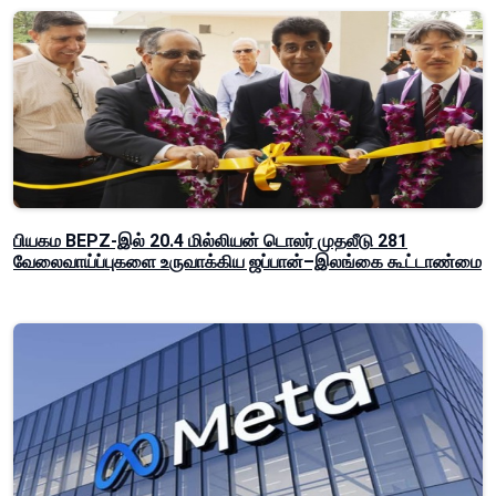
பியகம BEPZ-இல் 20.4 மில்லியன் டொலர் முதலீடு 281
வேலைவாய்ப்புகளை உருவாக்கிய ஜப்பான்–இலங்கை கூட்டாண்மை