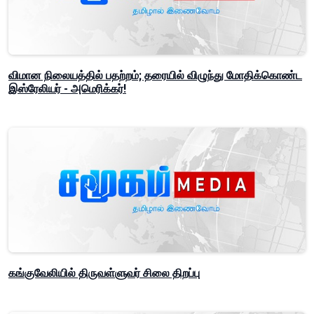
விமான நிலையத்தில் பதற்றம்; தரையில் விழுந்து மோதிக்கொண்ட
இஸ்ரேலியர் - அமெரிக்கர்!
கங்குவேலியில் திருவள்ளுவர் சிலை திறப்பு