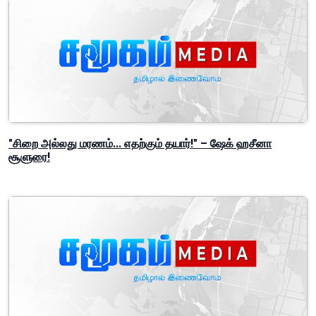
"சிறை அல்லது மரணம்... எதற்கும் தயார்!" – ஷேக் ஹசீனா
சூளுரை!