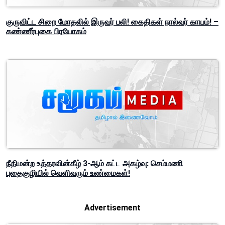
குருவிட்ட சிறை மோதலில் இருவர் பலி! கைதிகள் நால்வர் காயம்! –
கண்ணீர்புகை பிரயோகம்
நீதிமன்ற உத்தரவின்கீழ் 3-ஆம் கட்ட அகழ்வு: செம்மணி
புதைகுழியில் வெளிவரும் உண்மைகள்!
Advertisement