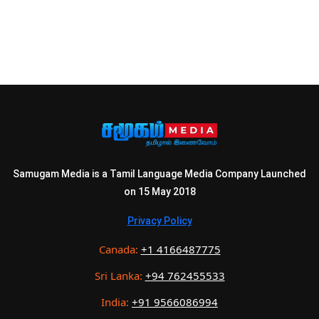
Samugam Media is a Tamil Language Media Company Launched
on 15 May 2018
Privacy Policy
Canada:
+1 4166487775
Sri Lanka:
+94 762455533
India:
+91 9566086994