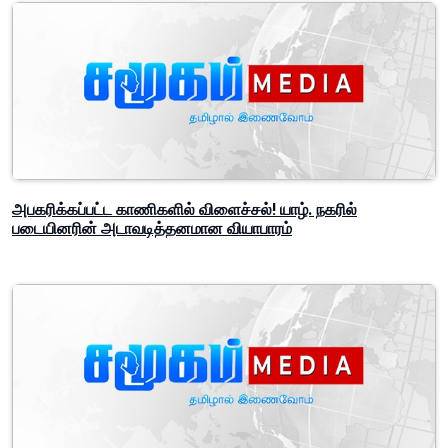
அபகரிக்கப்பட்ட காணிகளில் விளைச்சல்! யாழ். நகரில்
படையினரின் அடாவடித்தனமான வியாபாரம்