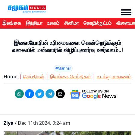
இலங்கை
இந்தியா
உலகம்
சினிமா
தொழில்நுட்பம்
விளையாட
இளையோரின் உரிமைகளை வென்றெடுக்கும்
வகையில் மன்னாரில் விழிப்புணர்வு ஊர்வலம்..!
#Mannar
Home
செய்திகள்
இலங்கை செய்திகள்
வடக்கு மாகாணம்
Ziya
/ Dec 11th 2024, 9:24 am