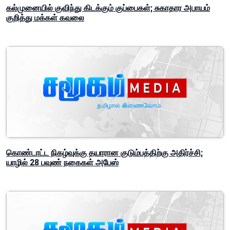
கல்முனையில் குவிந்து கிடக்கும் குப்பைகள்; சுகாதார அபாயம்
குறித்து மக்கள் கவலை
கொண்டாட்ட நிகழ்வுக்கு தயாரான குடும்பத்திற்கு அதிர்ச்சி;
யாழில் 28 பவுண் நகைகள் அபேஸ்