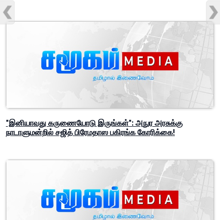
"இனியாவது கருணையோடு இருங்கள்": அநுர அரசுக்கு
நாடாளுமன்றில் சஜித் பிரேமதாஸ பகிரங்க கோரிக்கை!