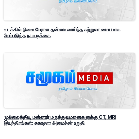
வடக்கில் நிலை பேரான தன்மை வாய்ந்த சுற்றுலா மையமாக
மேம்படுத்த நடவடிக்கை
முல்லைத்தீவு, மன்னார் மருத்துவமனைகளுக்கு CT, MRI
இயந்திரங்கள்: சுகாதார அமைச்சர் உறுதி