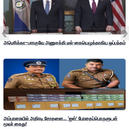
அமெரிக்கா–பராகுவே அணுசக்தி டீல்-கையெழுத்தாகிய ஒப்பந்தம்
அம்பாறையில் அதிரடி சோதனை... ‘ஐஸ்’ போதைப்பொருளுடன்
மூவர் கைது!