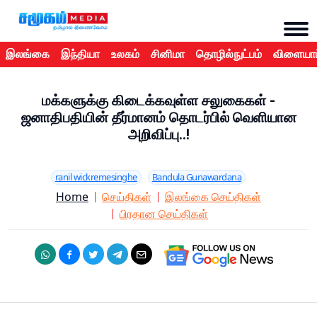
இலங்கை
இந்தியா
உலகம்
சினிமா
தொழில்நுட்பம்
விளையாட
மக்களுக்கு கிடைக்கவுள்ள சலுகைகள் -
ஜனாதிபதியின் தீர்மானம் தொடர்பில் வெளியான
அறிவிப்பு..!
ranil wickremesinghe
Bandula Gunawardana
Home
செய்திகள்
இலங்கை செய்திகள்
பிரதான செய்திகள்