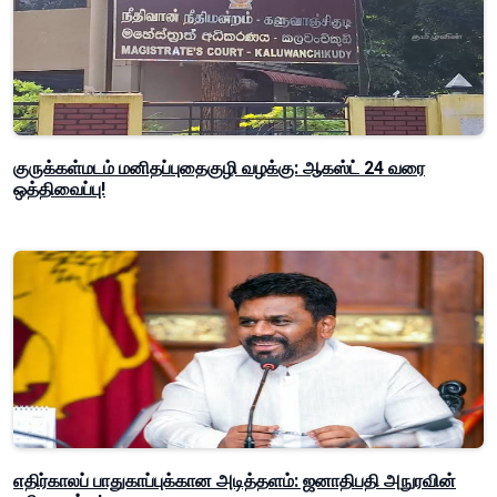
குருக்கள்மடம் மனிதப்புதைகுழி வழக்கு: ஆகஸ்ட் 24 வரை
ஒத்திவைப்பு!
எதிர்காலப் பாதுகாப்புக்கான அடித்தளம்: ஜனாதிபதி அநுரவின்