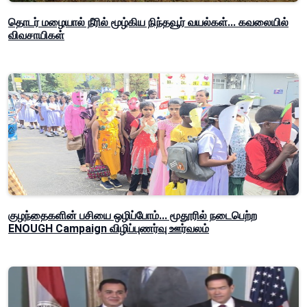
தொடர் மழையால் நீரில் மூழ்கிய நிந்தவூர் வயல்கள்... கவலையில்
விவசாயிகள்
குழந்தைகளின் பசியை ஒழிப்போம்... மூதூரில் நடைபெற்ற
ENOUGH Campaign விழிப்புணர்வு ஊர்வலம்