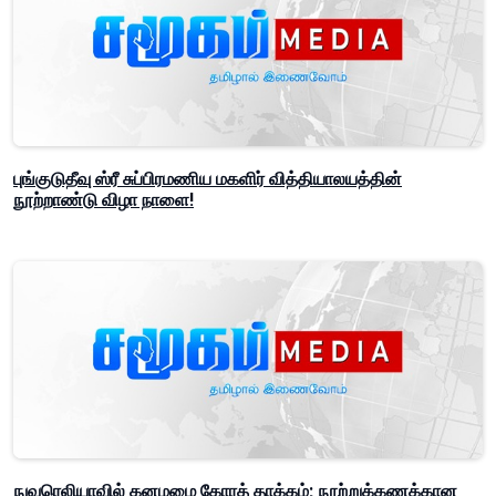
புங்குடுதீவு ஸ்ரீ சுப்பிரமணிய மகளிர் வித்தியாலயத்தின்
நூற்றாண்டு விழா நாளை!
நுவரெலியாவில் கனமழை கோரத் தாக்கம்; நூற்றுக்கணக்கான