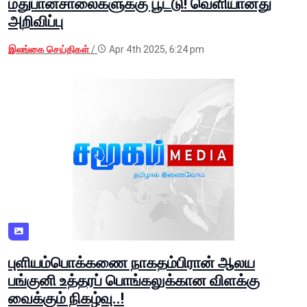
மதுபானசாலைகளுக்கு பூட்டு! வெளியானது
அறிவிப்பு
இலங்கை செய்திகள்
/
Apr 4th 2025, 6:24 pm
புளியம்பொக்கணை நாகதம்பிரான் ஆலய
பங்குனி உத்தரப் பொங்கலுக்கான விளக்கு
வைக்கும் நிகழ்வு..!