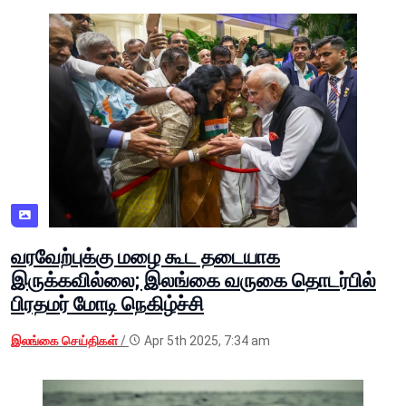
வரவேற்புக்கு மழை கூட தடையாக
இருக்கவில்லை; இலங்கை வருகை தொடர்பில்
பிரதமர் மோடி நெகிழ்ச்சி
இலங்கை செய்திகள்
/
Apr 5th 2025, 7:34 am