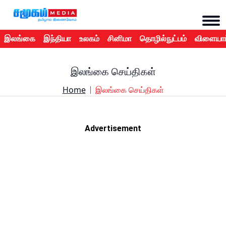
இலங்கை
இந்தியா
உலகம்
சினிமா
தொழில்நுட்பம்
விளையாட
இலங்கை செய்திகள்
Home
இலங்கை செய்திகள்
Advertisement