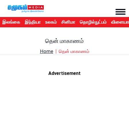
இலங்கை
இந்தியா
உலகம்
சினிமா
தொழில்நுட்பம்
விளையாட
தென் மாகாணம்
Home
தென் மாகாணம்
Advertisement