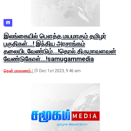
இலங்கையில் பௌத்த மயமாகும் தமிழர்
பகுதிகள்...! இந்திய அரசாங்கம்
தலையிடவேண்டும்...!தொல்.திருமாவளவன்
வேண்டுகோள்...!samugammedia
தென் மாகாணம்
/
Dec 1st 2023, 9:46 am