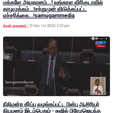
மக்களே அவதானம்...! வங்காள விரிகுடாவில்
தாழமுக்கம்...!சற்றுமுன் விடுக்கப்பட்ட
எச்சரிக்கை...!samugammedia
தென் மாகாணம்
/
Dec 1st 2023, 2:25 pm
நீதிமன்ற தீர்ப்பு வழங்கப்பட்ட பின்பு ஆசிரியர்
நியமனம் இடம்பெறும் - சுஷில் பிரேமஜெயந்த