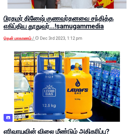
பிரதமர் தினேஷ் குணவர்தனவை சந்தித்த
எகிப்திய தூதுவர்...!samugammedia
தென் மாகாணம்
/
Dec 3rd 2023, 1:12 pm
எரிவாயுவின் விலை மீண்டும் அதிகரிப்பு?