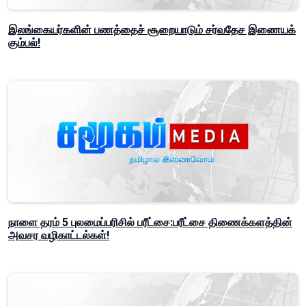
இலங்கையர்களின் பணத்தைச் சூறையாடும் சர்வதேச இணையக்
கும்பல்!
நாளை தரம் 5 புலமைப்பரிசில் பரீட்சை:பரீட்சை திணைக்களத்தின்
அவசர வழிகாட்டல்கள்!