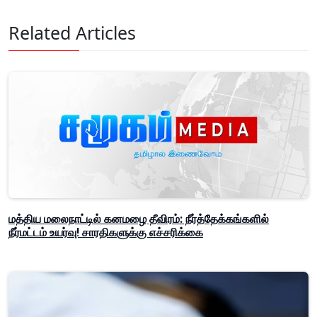
Related Articles
மத்திய மலைநாட்டில் கனமழை தீவிரம்: நீர்த்தேக்கங்களில்
நீர்மட்டம் உயர்வு! சாரதிகளுக்கு எச்சரிக்கை