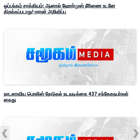
ஒப்பந்தம் சாத்தியம்; ஆனால் ஹோர்முஸ் நீரிணை உடனே
திறக்கப்படாது! ஈரான் அறிவிப்பு
நாடளாவிய பொலிஸ் தேடுதல் நடவடிக்கை 437 சந்தேகநபர்கள்
கைது