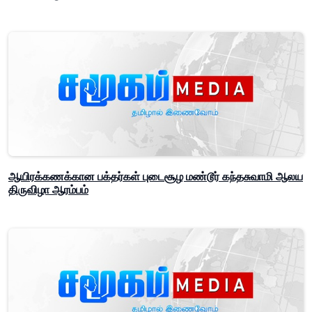
ஆயிரக்கணக்கான பக்தர்கள் புடைசூழ மண்டூர் கந்தசுவாமி ஆலய
திருவிழா ஆரம்பம்