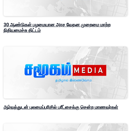
30 ஆண்டுகள் பழமையான அரச வேதன முறைமை மாற்ற
நிதியமைச்சு திட்டம்
ஆர்வத்துடன் புலமைப்பரிசில் பரீட்சைக்கு சென்ற மாணவர்கள்