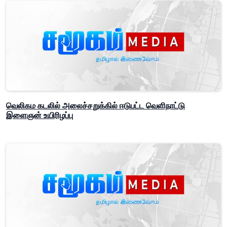
வெலிகம கடலில் அலைச்சறுக்கில் ஈடுபட்ட வெளிநாட்டு
இளைஞன் உயிரிழப்பு