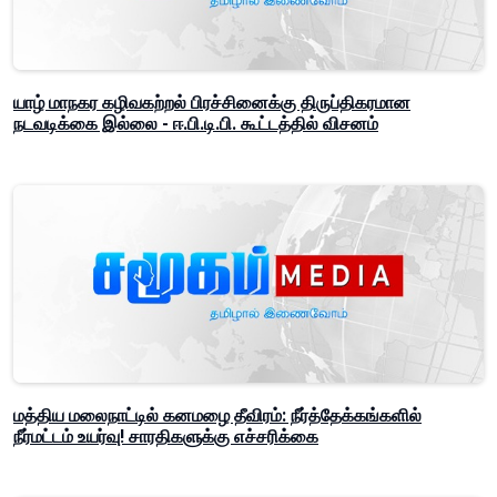
யாழ் மாநகர கழிவகற்றல் பிரச்சினைக்கு திருப்திகரமான
நடவடிக்கை இல்லை - ஈ.பி.டி.பி. கூட்டத்தில் விசனம்
மத்திய மலைநாட்டில் கனமழை தீவிரம்: நீர்த்தேக்கங்களில்
நீர்மட்டம் உயர்வு! சாரதிகளுக்கு எச்சரிக்கை