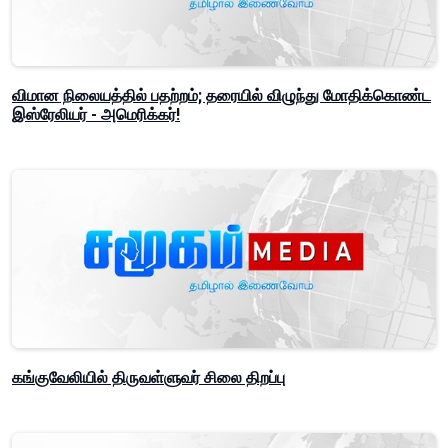
விமான நிலையத்தில் பதற்றம்; தரையில் விழுந்து மோதிக்கொண்ட
இஸ்ரேலியர் - அமெரிக்கர்!
கங்குவேலியில் திருவள்ளுவர் சிலை திறப்பு