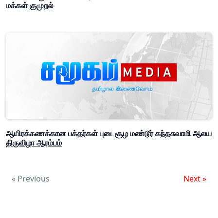
மக்கள் குமுறல்
ஆயிரக்கணக்கான பக்தர்கள் புடைசூழ மண்டூர் கந்தசுவாமி ஆலய
திருவிழா ஆரம்பம்
« Previous
Next »