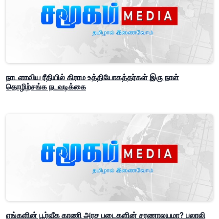
நாடளாவிய ரீதியில் கிராம உத்தியோகத்தர்கள் இரு நாள்
தொழிற்சங்க நடவடிக்கை
எங்களின் பூர்வீக காணி அரச படைகளின் சரணாலயமா? பலாலி