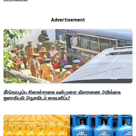
Advertisement
நீர்கொழும்பு சிறைச்சாலை வன்முறை: விசாரணை அறிக்கை
ஜனாதிபதி அநுரவிடம் கையளிப்பு!