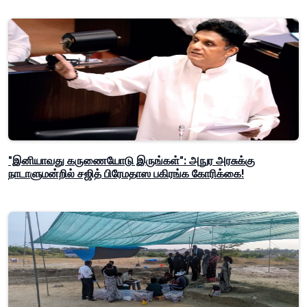
"இனியாவது கருணையோடு இருங்கள்": அநுர அரசுக்கு
நாடாளுமன்றில் சஜித் பிரேமதாஸ பகிரங்க கோரிக்கை!