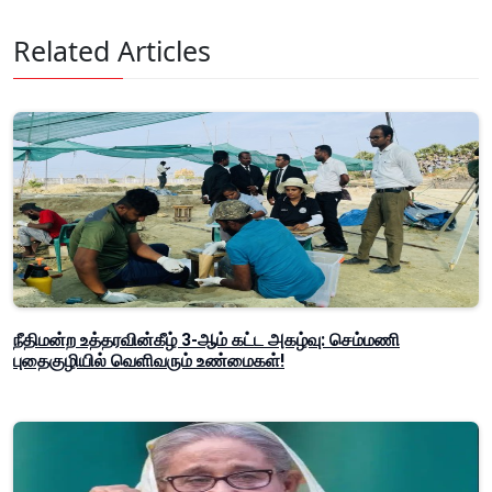
Related Articles
நீதிமன்ற உத்தரவின்கீழ் 3-ஆம் கட்ட அகழ்வு: செம்மணி
புதைகுழியில் வெளிவரும் உண்மைகள்!