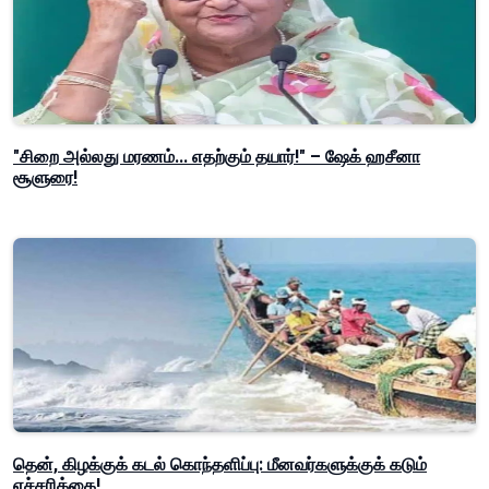
"சிறை அல்லது மரணம்... எதற்கும் தயார்!" – ஷேக் ஹசீனா
சூளுரை!
தென், கிழக்குக் கடல் கொந்தளிப்பு: மீனவர்களுக்குக் கடும்
எச்சரிக்கை!