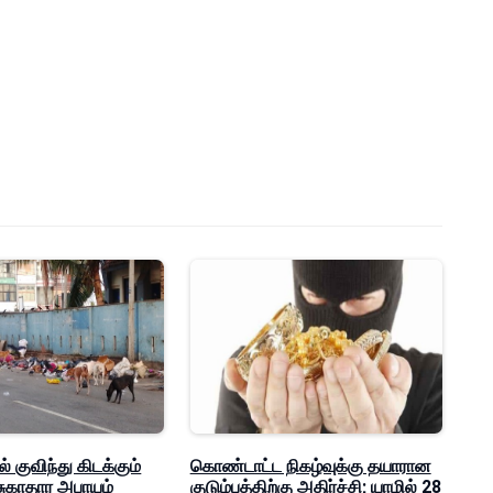
 குவிந்து கிடக்கும்
கொண்டாட்ட நிகழ்வுக்கு தயாரான
 சுகாதார அபாயம்
குடும்பத்திற்கு அதிர்ச்சி; யாழில் 28