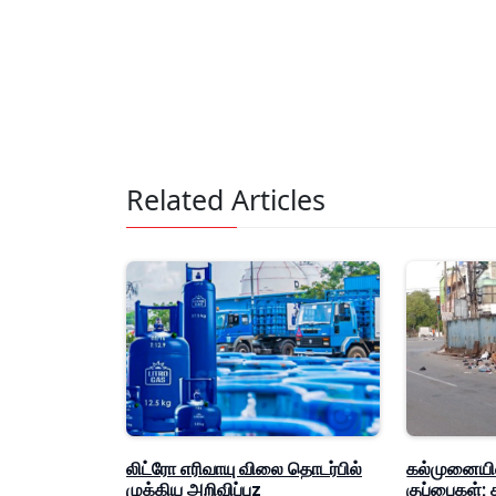
Related Articles
லிட்ரோ எரிவாயு விலை தொடர்பில்
கல்முனையில்
முக்கிய அறிவிப்புz
குப்பைகள்;