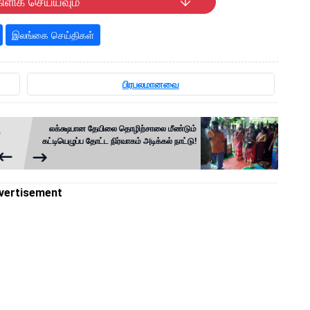
ிளிக் செய்யவும்
இலங்கை செய்திகள்
பிரபலமானவை
லக்க்ஷபான தேயிலை தொழிற்சாலை மீண்டும்
ை
கட்டியெழுப்ப தோட்ட நிர்வாகம் அடிக்கல் நாட்டு!
vertisement