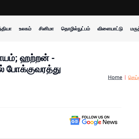
்தியா
உலகம்
சினிமா
தொழில்நுட்பம்
விளையாட்டு
மருத
ாயம்; ஹற்றன் -
ல் போக்குவரத்து
Home
செய்