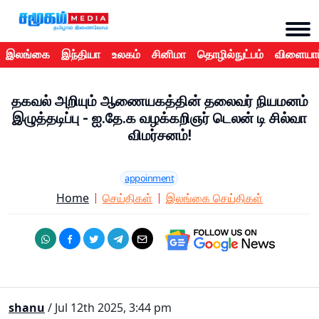
இலங்கை
இந்தியா
உலகம்
சினிமா
தொழில்நுட்பம்
விளையாட
தகவல் அறியும் ஆணையகத்தின் தலைவர் நியமனம்
இழுத்தடிப்பு - ஐ.தே.க வழக்கறிஞர் டெலன் டி சில்வா
விமர்சனம்!
appoinment
Home
செய்திகள்
இலங்கை செய்திகள்
shanu
/ Jul 12th 2025, 3:44 pm