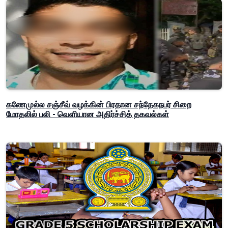
கணேமுல்ல சஞ்சீவ் வழக்கின் பிரதான சந்தேகநபர் சிறை
மோதலில் பலி - வெளியான அதிர்ச்சித் தகவல்கள்