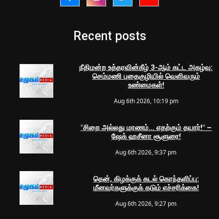
Recent posts
நீதிமன்ற உத்தரவின்கீழ் 3-ஆம் கட்ட அகழ்வு:
செம்மணி புதைகுழியில் வெளிவரும்
உண்மைகள்!
Aug 6th 2026, 10:19 pm
"சிறை அல்லது மரணம்... எதற்கும் தயார்!" –
ஷேக் ஹசீனா சூளுரை!
Aug 6th 2026, 9:37 pm
தென், கிழக்குக் கடல் கொந்தளிப்பு:
மீனவர்களுக்குக் கடும் எச்சரிக்கை!
Aug 6th 2026, 9:27 pm