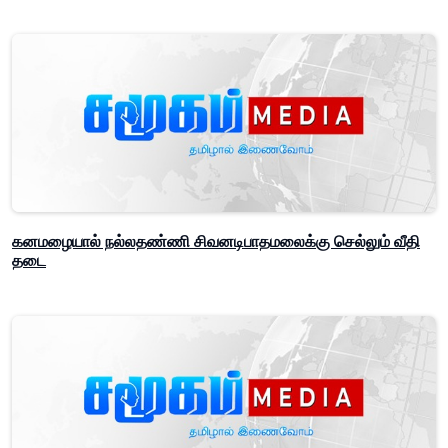
கனமழையால் நல்லதண்ணி சிவனடிபாதமலைக்கு செல்லும் வீதி
தடை