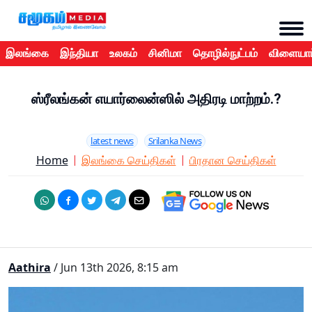
இலங்கை
இந்தியா
உலகம்
சினிமா
தொழில்நுட்பம்
விளையாட
ஸ்ரீலங்கன் எயார்லைன்ஸில் அதிரடி மாற்றம்.?
latest news
Srilanka News
Home
இலங்கை செய்திகள்
பிரதான செய்திகள்
Aathira
/ Jun 13th 2026, 8:15 am