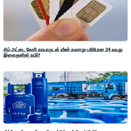
சிம் அட்டை கோரி தாயாருடன் வீண் தகராறு-பறிபோன 24 வயது
இளைஞனின் உயிர்!