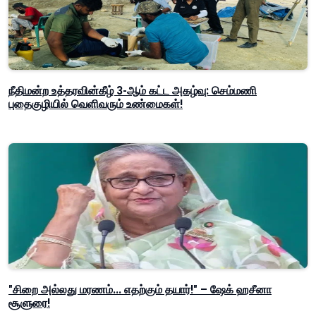
நீதிமன்ற உத்தரவின்கீழ் 3-ஆம் கட்ட அகழ்வு: செம்மணி
புதைகுழியில் வெளிவரும் உண்மைகள்!
"சிறை அல்லது மரணம்... எதற்கும் தயார்!" – ஷேக் ஹசீனா
சூளுரை!