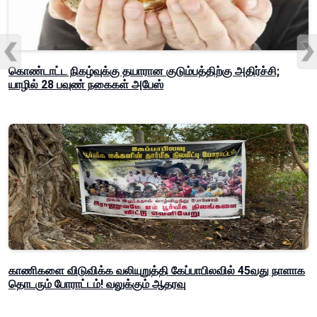
கொண்டாட்ட நிகழ்வுக்கு தயாரான குடும்பத்திற்கு அதிர்ச்சி;
யாழில் 28 பவுண் நகைகள் அபேஸ்
காணிகளை விடுவிக்க வலியுறுத்தி கேப்பாபிலவில் 45வது நாளாக
தொடரும் போராட்டம்! வலுக்கும் ஆதரவு