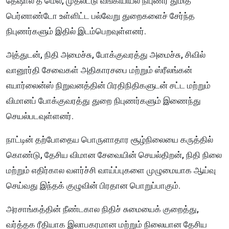
தேஷால் த மெல், முதலீட்டு வங்கியியல் நிபுணர் துமித்
பெர்னாண்டோ உள்ளிட்ட பல்வேறு துறைகளைச் சேர்ந்த
நிபுணர்களும் இதில் இடம்பெறவுள்ளனர்.
அத்துடன், நிதி அமைச்சு, போக்குவரத்து அமைச்சு, சிவில்
வானூர்தி சேவைகள் அதிகாரசபை மற்றும் ஸ்ரீலங்கன்
எயார்லைன்ஸ் நிறுவனத்தின் பிரதிநிதிகளுடன் சட்ட மற்றும்
விமானப் போக்குவரத்து துறை நிபுணர்களும் இணைந்து
செயல்படவுள்ளனர்.
நாட்டின் தற்போதைய பொருளாதார சூழ்நிலையை கருத்தில்
கொண்டு, தேசிய விமான சேவையின் செயல்திறன், நிதி நிலை
மற்றும் எதிர்கால வளர்ச்சி வாய்ப்புகளை முழுமையாக ஆய்வு
செய்வது இந்தக் குழுவின் பிரதான பொறுப்பாகும்.
அரசாங்கத்தின் நீண்டகால நிதிச் சுமையைக் குறைத்து,
வர்த்தக ரீதியாக இலாபகரமான மற்றும் நிலையான தேசிய