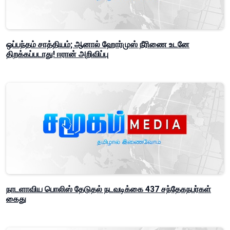
ஒப்பந்தம் சாத்தியம்; ஆனால் ஹோர்முஸ் நீரிணை உடனே
திறக்கப்படாது! ஈரான் அறிவிப்பு
நாடளாவிய பொலிஸ் தேடுதல் நடவடிக்கை 437 சந்தேகநபர்கள்
கைது