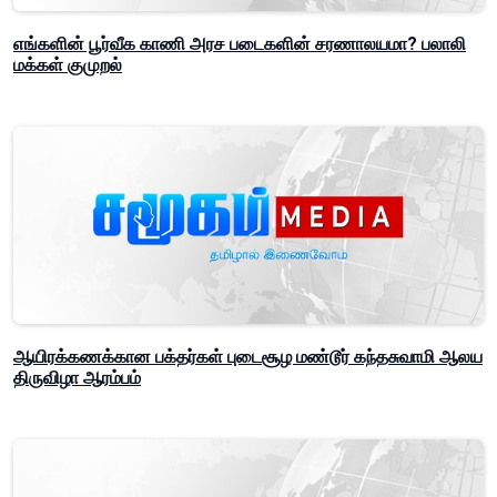
எங்களின் பூர்வீக காணி அரச படைகளின் சரணாலயமா? பலாலி
மக்கள் குமுறல்
ஆயிரக்கணக்கான பக்தர்கள் புடைசூழ மண்டூர் கந்தசுவாமி ஆலய
திருவிழா ஆரம்பம்