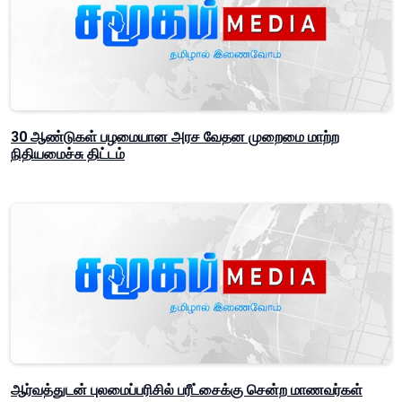
30 ஆண்டுகள் பழமையான அரச வேதன முறைமை மாற்ற
நிதியமைச்சு திட்டம்
ஆர்வத்துடன் புலமைப்பரிசில் பரீட்சைக்கு சென்ற மாணவர்கள்