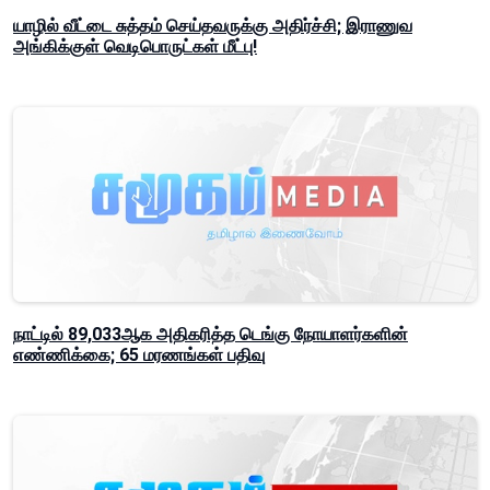
யாழில் வீட்டை சுத்தம் செய்தவருக்கு அதிர்ச்சி; இராணுவ
அங்கிக்குள் வெடிபொருட்கள் மீட்பு!
நாட்டில் 89,033ஆக அதிகரித்த டெங்கு நோயாளர்களின்
எண்ணிக்கை; 65 மரணங்கள் பதிவு