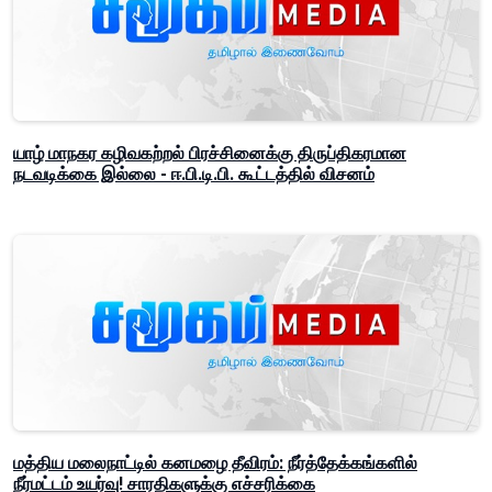
யாழ் மாநகர கழிவகற்றல் பிரச்சினைக்கு திருப்திகரமான
நடவடிக்கை இல்லை - ஈ.பி.டி.பி. கூட்டத்தில் விசனம்
மத்திய மலைநாட்டில் கனமழை தீவிரம்: நீர்த்தேக்கங்களில்
நீர்மட்டம் உயர்வு! சாரதிகளுக்கு எச்சரிக்கை