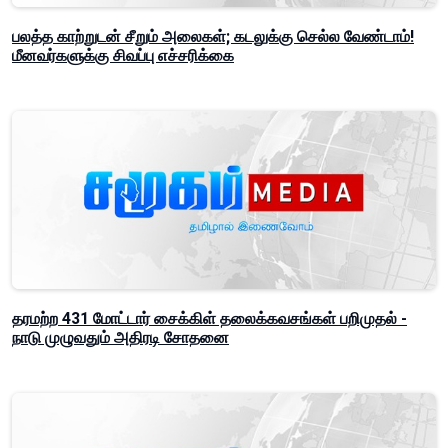
பலத்த காற்றுடன் சீறும் அலைகள்; கடலுக்கு செல்ல வேண்டாம்!
மீனவர்களுக்கு சிவப்பு எச்சரிக்கை
தரமற்ற 431 மோட்டார் சைக்கிள் தலைக்கவசங்கள் பறிமுதல் -
நாடு முழுவதும் அதிரடி சோதனை