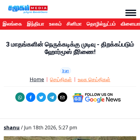
இலங்கை
இந்தியா
உலகம்
சினிமா
தொழில்நுட்பம்
விளையாட
3 மாதங்களின் நெருக்கடிக்கு முடிவு - திறக்கப்படும்
ஹோர்மூஸ் நீரிணை!
Iran
Home
செய்திகள்
உலக செய்திகள்
shanu
/ Jun 18th 2026, 5:27 pm