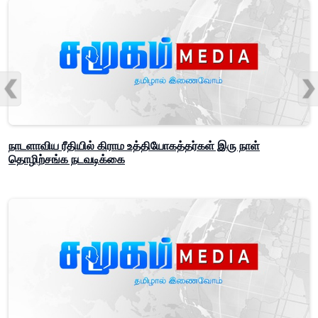
நாடளாவிய ரீதியில் கிராம உத்தியோகத்தர்கள் இரு நாள்
தொழிற்சங்க நடவடிக்கை