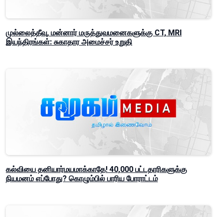
முல்லைத்தீவு, மன்னார் மருத்துவமனைகளுக்கு CT, MRI
இயந்திரங்கள்: சுகாதார அமைச்சர் உறுதி
கல்வியை தனியார்மயமாக்காதே! 40,000 பட்டதாரிகளுக்கு
நியமனம் எப்போது? கொழும்பில் பாரிய போராட்டம்