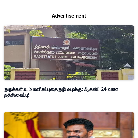
Advertisement
குருக்கள்மடம் மனிதப்புதைகுழி வழக்கு: ஆகஸ்ட் 24 வரை
ஒத்திவைப்பு!