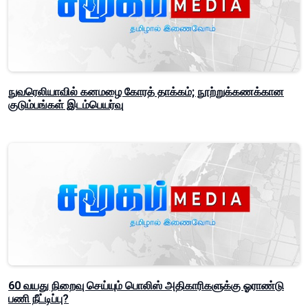
நுவரெலியாவில் கனமழை கோரத் தாக்கம்; நூற்றுக்கணக்கான
குடும்பங்கள் இடம்பெயர்வு
60 வயது நிறைவு செய்யும் பொலிஸ் அதிகாரிகளுக்கு ஓராண்டு
பணி நீட்டிப்பு?