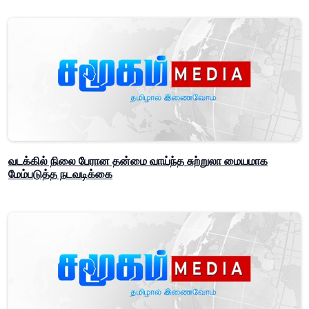
வடக்கில் நிலை பேரான தன்மை வாய்ந்த சுற்றுலா மையமாக
மேம்படுத்த நடவடிக்கை