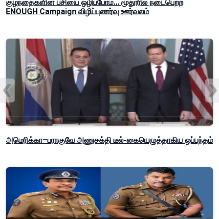
குழந்தைகளின் பசியை ஒழிப்போம்... மூதூரில் நடைபெற்ற
ENOUGH Campaign விழிப்புணர்வு ஊர்வலம்
அமெரிக்கா–பராகுவே அணுசக்தி டீல்-கையெழுத்தாகிய ஒப்பந்தம்