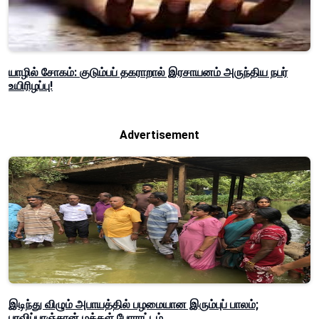
யாழில் சோகம்: குடும்பப் தகராறால் இரசாயனம் அருந்திய நபர்
உயிரிழப்பு!
Advertisement
இடிந்து விழும் அபாயத்தில் பழமையான இரும்புப் பாலம்;
பரவிப்பாஞ்சான் மக்கள் போராட்டம்