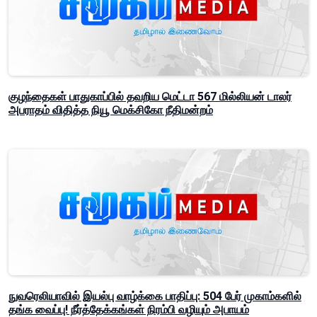
குழந்தைகள் பாதுகாப்பில் தவறிய மெட்டா 567 மில்லியன் டாலர்
அபராதம் விதித்த நியூ மெக்சிகோ நீதிமன்றம்
நுவரெலியாவில் இயல்பு வாழ்க்கை பாதிப்பு: 504 பேர் முகாம்களில்
தங்க வைப்பு! நீர்த்தேக்கங்கள் நிரம்பி வழியும் அபாயம்