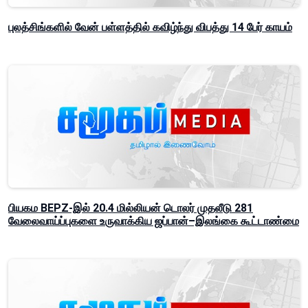
புலத்சிங்களில் வேன் பள்ளத்தில் கவிழ்ந்து விபத்து 14 பேர் காயம்
பியகம BEPZ-இல் 20.4 மில்லியன் டொலர் முதலீடு 281
வேலைவாய்ப்புகளை உருவாக்கிய ஜப்பான்–இலங்கை கூட்டாண்மை