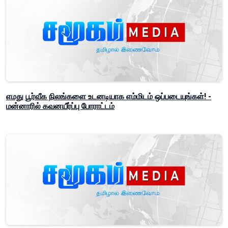
எமது பூர்வீக நிலங்களை உடனடியாக எம்மிடம் ஒப்படையுங்கள்! -
மன்னாரில் கவனயீர்ப்பு போராட்டம்