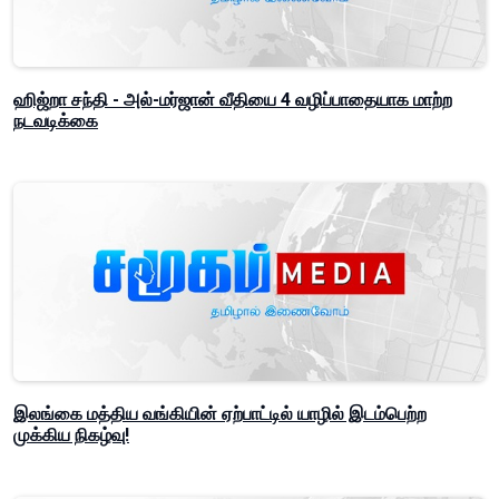
ஹிஜ்றா சந்தி - அல்-மர்ஜான் வீதியை 4 வழிப்பாதையாக மாற்ற
நடவடிக்கை
இலங்கை மத்திய வங்கியின் ஏற்பாட்டில் யாழில் இடம்பெற்ற
முக்கிய நிகழ்வு!