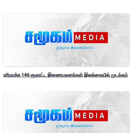
உரிமமற்ற 146 சூதாட்ட இணையதளங்கள் இலங்கையில் முடக்கம்