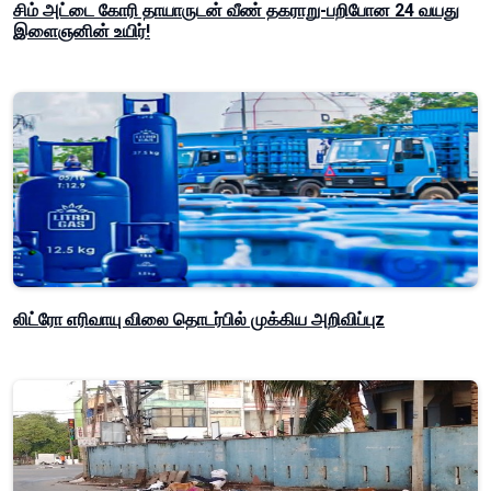
சிம் அட்டை கோரி தாயாருடன் வீண் தகராறு-பறிபோன 24 வயது
இளைஞனின் உயிர்!
லிட்ரோ எரிவாயு விலை தொடர்பில் முக்கிய அறிவிப்புz