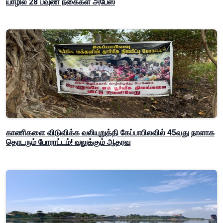
யாழில் 28 பவுண் நகைகள் அபேஸ்
காணிகளை விடுவிக்க வலியுறுத்தி கேப்பாபிலவில் 45வது நாளாக
தொடரும் போராட்டம்! வலுக்கும் ஆதரவு