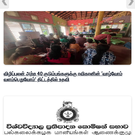
விழிப்புலன் அற்ற 40 குடும்பங்களுக்கு ரவிகரனின் ‘வாழ்வோம்
வளம்பெறுவோம்’ திட்டத்தில் உதவி