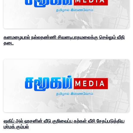
கனமழையால் நல்லதண்ணி சிவனடிபாதமலைக்கு செல்லும் வீதி
தடை
ஷகிப் அல் ஹசனின் வீடு குறிவைப்பு கற்கள் வீசி சேதப்படுத்திய
மர்மக் கும்பல்