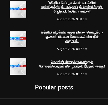
"இந்திய நிதி முடக்கம்: வடக்கின்
அபிவிருத்தியும் பாதுகாப்பும் கேள்விக்குறி-
அஜித் பி. பெரேரா சாடல்!"
Aug 8th 2026, 9:50 pm
மத்திய கிழக்கில் சுமுக நிலை: கொழும்பு -
குவைத் விமான சேவைகள் மீண்டும்
ஆரம்பம்!
Aug 8th 2026, 8:47 pm
மெகசின் சிறைச்சாலைக்குள்
போதைப்பொருள் வீச முயற்சி: இருவர் கைது!
Aug 8th 2026, 8:37 pm
Popular posts