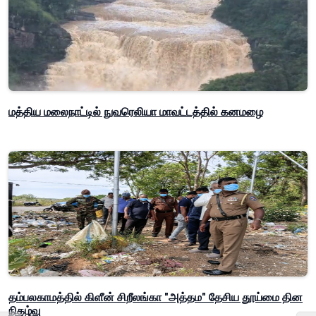
மத்திய மலைநாட்டில் நுவரெலியா மாவட்டத்தில் கனமழை
தம்பலகாமத்தில் கிளீன் சிறீலங்கா "அத்தம" தேசிய தூய்மை தின
நிகழ்வு