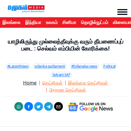
இலங்கை
இந்தியா
உலகம்
சினிமா
தொழில்நுட்பம்
விளையாட
யாழிலிருந்து முல்லைத்தீவுக்கு வரும் தீயணைப்புப்
படை : செல்வம் எம்பியின் கோரிக்கை!
#LatestNews
srilanka parliament
#Srilanaka news
Political
Selvam MP
Home
செய்திகள்
இலங்கை செய்திகள்
பிரதான செய்திகள்