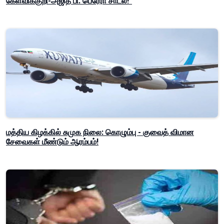
கேள்விக்குறி-அஜித் பி. பெரேரா சாடல்!"
மத்திய கிழக்கில் சுமுக நிலை: கொழும்பு - குவைத் விமான
சேவைகள் மீண்டும் ஆரம்பம்!