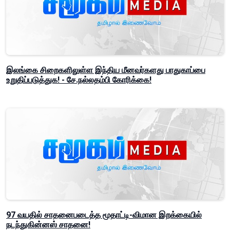
இலங்கை சிறைகளிலுள்ள இந்திய மீனவர்களது பாதுகாப்பை
உறுதிப்படுத்துக! - சே.நல்லதம்பி கோரிக்கை!
97 வயதில் சாதனைபடைத்த மூதாட்டி-விமான இறக்கையில்
நடந்துகின்னஸ் சாதனை!