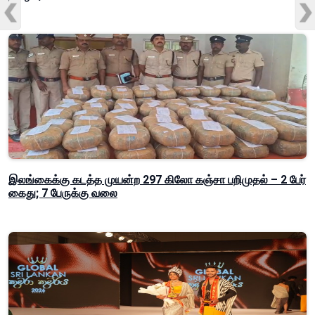
இலங்கைக்கு கடத்த முயன்ற 297 கிலோ கஞ்சா பறிமுதல் – 2 பேர்
கைது; 7 பேருக்கு வலை