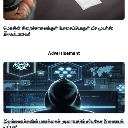
மெகசின் சிறைச்சாலைக்குள் போதைப்பொருள் வீச முயற்சி:
இருவர் கைது!
Advertisement
இலங்கையர்களின் பணத்தைச் சூறையாடும் சர்வதேச இணையக்
கும்பல்!