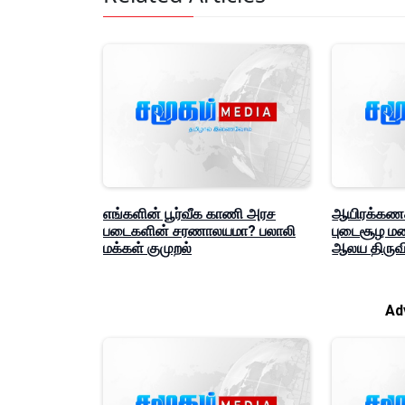
எங்களின் பூர்வீக காணி அரச
ஆயிரக்கணக
படைகளின் சரணாலயமா? பலாலி
புடைசூழ மண்
மக்கள் குமுறல்
ஆலய திருவி
Ad