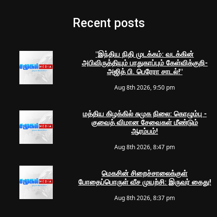
Recent posts
"இந்திய நிதி முடக்கம்: வடக்கின்
அபிவிருத்தியும் பாதுகாப்பும் கேள்விக்குறி-
அஜித் பி. பெரேரா சாடல்!"
Aug 8th 2026, 9:50 pm
மத்திய கிழக்கில் சுமுக நிலை: கொழும்பு -
குவைத் விமான சேவைகள் மீண்டும்
ஆரம்பம்!
Aug 8th 2026, 8:47 pm
மெகசின் சிறைச்சாலைக்குள்
போதைப்பொருள் வீச முயற்சி: இருவர் கைது!
Aug 8th 2026, 8:37 pm