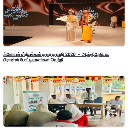
க்ளோபல் ஸ்ரீலங்கன் குமர குமாரி 2026’ – ஆஸ்திரேலியா,
பிரான்ஸ் போட்டியாளர்கள் வெற்றி