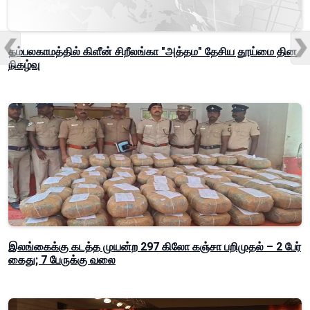
தம்பலகாமத்தில் கிளீன் சிறீலங்கா "அத்தம" தேசிய தூய்மை தின
நிகழ்வு
இலங்கைக்கு கடத்த முயன்ற 297 கிலோ கஞ்சா பறிமுதல் – 2 பேர்
கைது; 7 பேருக்கு வலை