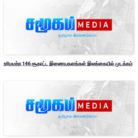
உரிமமற்ற 146 சூதாட்ட இணையதளங்கள் இலங்கையில் முடக்கம்