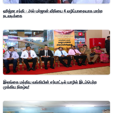
ஹிஜ்றா சந்தி - அல்-மர்ஜான் வீதியை 4 வழிப்பாதையாக மாற்ற
நடவடிக்கை
இலங்கை மத்திய வங்கியின் ஏற்பாட்டில் யாழில் இடம்பெற்ற
முக்கிய நிகழ்வு!