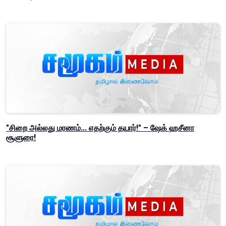
"சிறை அல்லது மரணம்... எதற்கும் தயார்!" – ஷேக் ஹசீனா
சூளுரை!