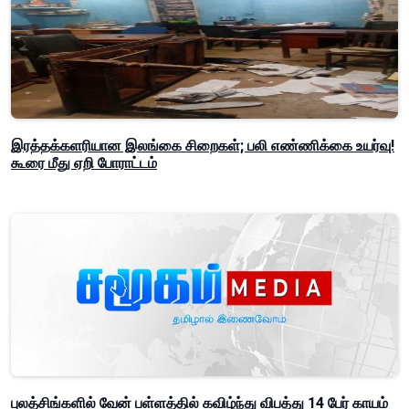
இரத்தக்களரியான இலங்கை சிறைகள்; பலி எண்ணிக்கை உயர்வு!
கூரை மீது ஏறி போராட்டம்
புலத்சிங்களில் வேன் பள்ளத்தில் கவிழ்ந்து விபத்து 14 பேர் காயம்