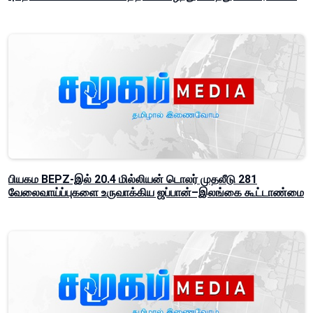
பியகம BEPZ-இல் 20.4 மில்லியன் டொலர் முதலீடு 281
வேலைவாய்ப்புகளை உருவாக்கிய ஜப்பான்–இலங்கை கூட்டாண்மை