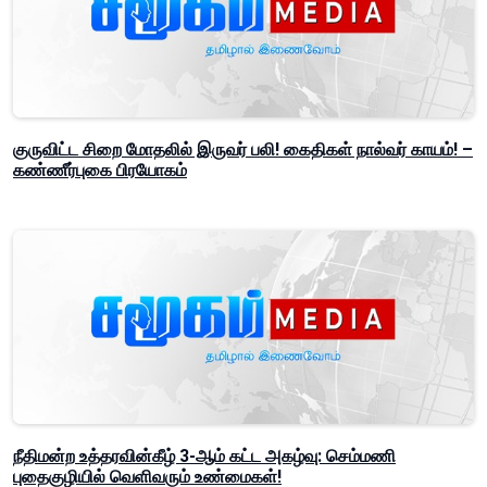
குருவிட்ட சிறை மோதலில் இருவர் பலி! கைதிகள் நால்வர் காயம்! –
கண்ணீர்புகை பிரயோகம்
நீதிமன்ற உத்தரவின்கீழ் 3-ஆம் கட்ட அகழ்வு: செம்மணி
புதைகுழியில் வெளிவரும் உண்மைகள்!