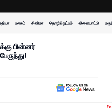
்தியா
உலகம்
சினிமா
தொழில்நுட்பம்
விளையாட்டு
மருத
்கு பின்னர்
ேருந்து!
Fo