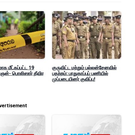
மாக மீட்கப்பட்ட 19
குருவிட்ட மற்றும் பல்லன்சேனவில்
ன்- பொலிஸார் தீவிர
பதற்றம்: பாதுகாப்புப் பணியில்
முப்படையினர் குவிப்பு!
vertisement