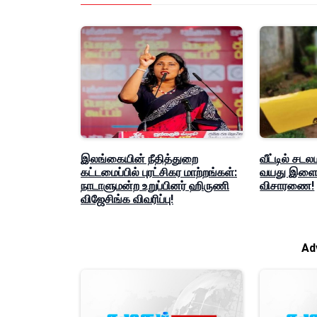
இலங்கையின் நீதித்துறை
வீட்டில் சடல
கட்டமைப்பில் புரட்சிகர மாற்றங்கள்:
வயது இளைஞ
நாடாளுமன்ற உறுப்பினர் ஹிருணி
விசாரணை!
விஜேசிங்க விவரிப்பு!
Ad