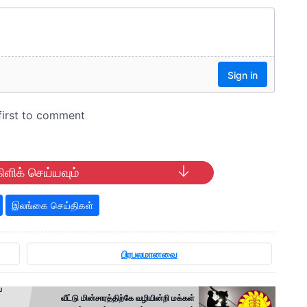
ிளிக் செய்யவும்
இலங்கை செய்திகள்
பிரபலமானவை
ப
வீட்டு மின்சாரத்திற்கே வழியின்றி மக்கள்