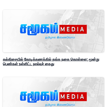
கல்கிசையில் கோடிக்கணக்கில் தங்க நகை கொள்ளை; மூன்று
பெண்கள் உள்ளிட்ட நால்வர் கைது