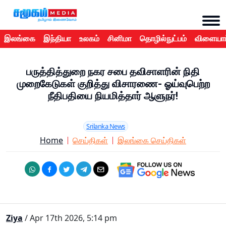
இலங்கை
இந்தியா
உலகம்
சினிமா
தொழில்நுட்பம்
விளையாட
பருத்தித்துறை நகர சபை தவிசாளரின் நிதி
முறைகேடுகள் குறித்து விசாரணை- ஓய்வுபெற்ற
நீதிபதியை நியமித்தார் ஆளுநர்!
Srilanka News
Home
செய்திகள்
இலங்கை செய்திகள்
Ziya
/ Apr 17th 2026, 5:14 pm