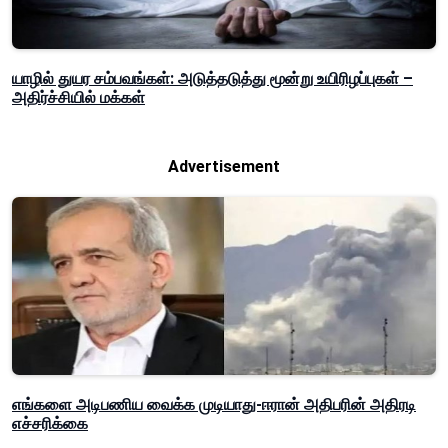
யாழில் துயர சம்பவங்கள்: அடுத்தடுத்து மூன்று உயிரிழப்புகள் –
அதிர்ச்சியில் மக்கள்
Advertisement
எங்களை அடிபணிய வைக்க முடியாது-ஈரான் அதிபரின் அதிரடி
எச்சரிக்கை