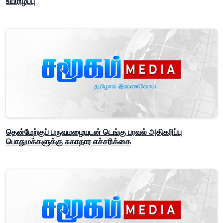
உயிரிழப்பு
தென்மேற்குப் பருவமழையுடன் டெங்கு பரவல் அதிகரிப்பு
பொதுமக்களுக்கு சுகாதார எச்சரிக்கை