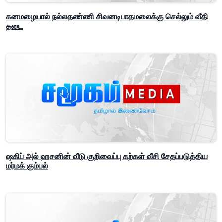
கனமழையால் நல்லதண்ணி சிவனடிபாதமலைக்கு செல்லும் வீதி
தடை
ஷகிப் அல் ஹசனின் வீடு குறிவைப்பு கற்கள் வீசி சேதப்படுத்திய
மர்மக் கும்பல்