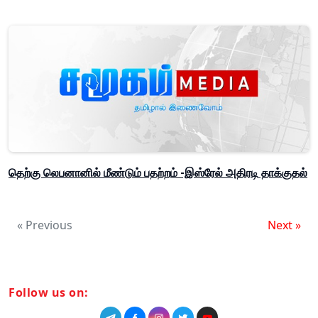
தெற்கு லெபனானில் மீண்டும் பதற்றம் -இஸ்ரேல் அதிரடி தாக்குதல்
« Previous
Next »
Follow us on: