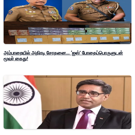
அம்பாறையில் அதிரடி சோதனை... ‘ஐஸ்’ போதைப்பொருளுடன்
மூவர் கைது!