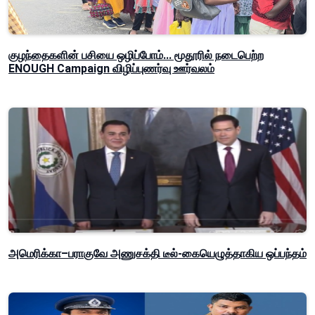
குழந்தைகளின் பசியை ஒழிப்போம்... மூதூரில் நடைபெற்ற
ENOUGH Campaign விழிப்புணர்வு ஊர்வலம்
அமெரிக்கா–பராகுவே அணுசக்தி டீல்-கையெழுத்தாகிய ஒப்பந்தம்