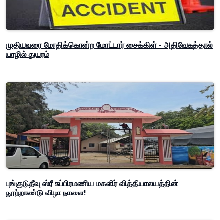
முதியவரை மோதிக்கொன்ற மோட்டார் சைக்கிள் - அதிவேகத்தால்
யாழில் துயரம்
புங்குடுதீவு ஸ்ரீ சுப்பிரமணிய மகளிர் வித்தியாலயத்தின்
நூற்றாண்டு விழா நாளை!