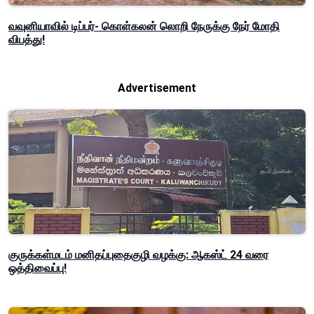
வவுனியாவில் டிப்பர்- கொள்கலன் லொறி நேருக்கு நேர் மோதி
விபத்து!
Advertisement
குருக்கள்மடம் மனிதப்புதைகுழி வழக்கு: ஆகஸ்ட் 24 வரை
ஒத்திவைப்பு!