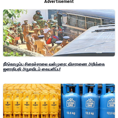
Advertisement
நீர்கொழும்பு சிறைச்சாலை வன்முறை: விசாரணை அறிக்கை
ஜனாதிபதி அநுரவிடம் கையளிப்பு!