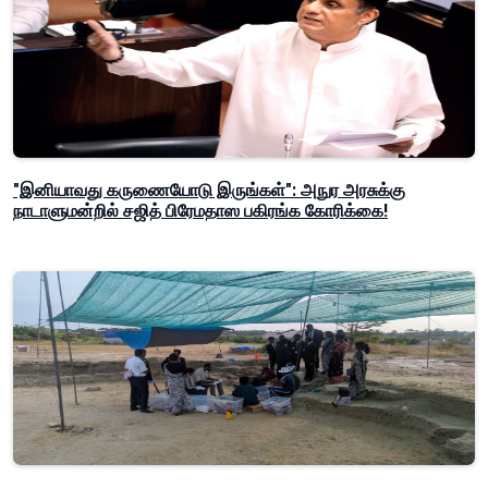
"இனியாவது கருணையோடு இருங்கள்": அநுர அரசுக்கு
நாடாளுமன்றில் சஜித் பிரேமதாஸ பகிரங்க கோரிக்கை!