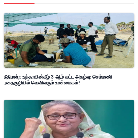
நீதிமன்ற உத்தரவின்கீழ் 3-ஆம் கட்ட அகழ்வு: செம்மணி
புதைகுழியில் வெளிவரும் உண்மைகள்!