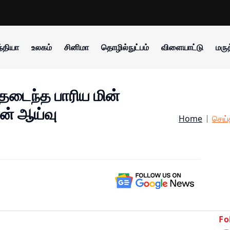
்தியா
உலகம்
சினிமா
தொழில்நுட்பம்
விளையாட்டு
மருத
்தடைந்த பாரிய மின்
ரன் ஆய்வு
Home
செய்
Fo