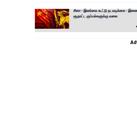
சீனா - இலங்கை கூட்டு நடவடிக்கை - இ
சூதாட்ட கும்பல்களுக்கு வலை
Ad