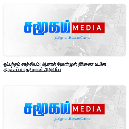
ஒப்பந்தம் சாத்தியம்; ஆனால் ஹோர்முஸ் நீரிணை உடனே
திறக்கப்படாது! ஈரான் அறிவிப்பு