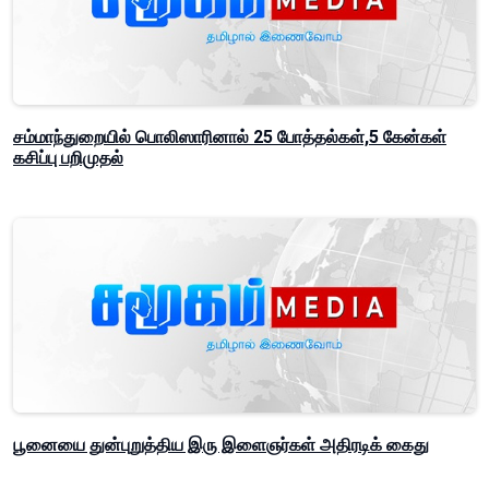
சம்மாந்துறையில் பொலிஸாரினால் 25 போத்தல்கள்,5 கேன்கள்
கசிப்பு பறிமுதல்
பூனையை துன்புறுத்திய இரு இளைஞர்கள் அதிரடிக் கைது