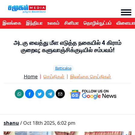
இலங்கை
இந்தியா
உலகம்
சினிமா
தொழில்நுட்பம்
விளையாட
அடகு வைத்து மீள எடுத்த நகையில் 4 கிராம்
குறைவு; களுவாஞ்சிக்குடியில் சம்பவம்!
Batticaloa
Home
செய்திகள்
இலங்கை செய்திகள்
shanu
/ Oct 18th 2025, 6:02 pm