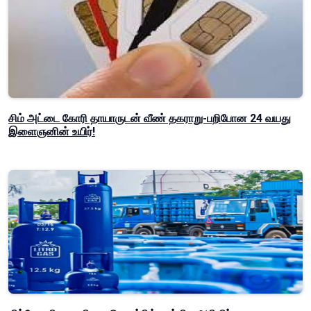
சிம் அட்டை கோரி தாயாருடன் வீண் தகராறு-பறிபோன 24 வயது
இளைஞனின் உயிர்!