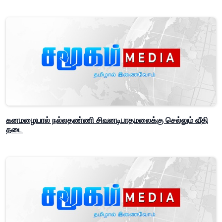
கனமழையால் நல்லதண்ணி சிவனடிபாதமலைக்கு செல்லும் வீதி
தடை