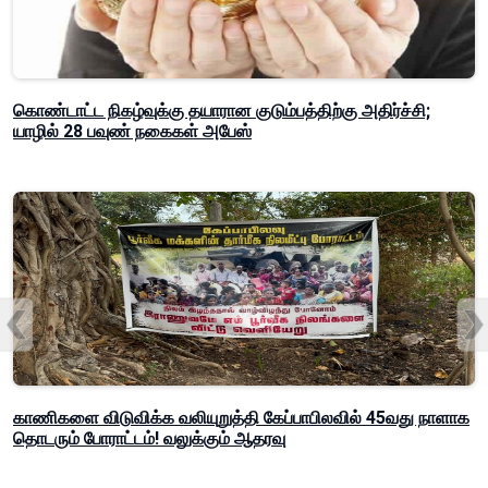
கொண்டாட்ட நிகழ்வுக்கு தயாரான குடும்பத்திற்கு அதிர்ச்சி;
யாழில் 28 பவுண் நகைகள் அபேஸ்
காணிகளை விடுவிக்க வலியுறுத்தி கேப்பாபிலவில் 45வது நாளாக
தொடரும் போராட்டம்! வலுக்கும் ஆதரவு