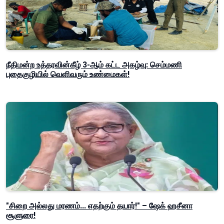
நீதிமன்ற உத்தரவின்கீழ் 3-ஆம் கட்ட அகழ்வு: செம்மணி
புதைகுழியில் வெளிவரும் உண்மைகள்!
"சிறை அல்லது மரணம்... எதற்கும் தயார்!" – ஷேக் ஹசீனா
சூளுரை!