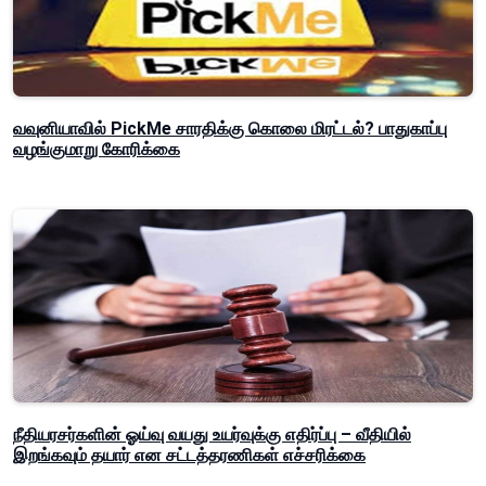
வவுனியாவில் PickMe சாரதிக்கு கொலை மிரட்டல்? பாதுகாப்பு
வழங்குமாறு கோரிக்கை
நீதியரசர்களின் ஓய்வு வயது உயர்வுக்கு எதிர்ப்பு – வீதியில்
இறங்கவும் தயார் என சட்டத்தரணிகள் எச்சரிக்கை