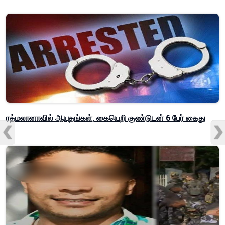
ரத்மலானாவில் ஆயுதங்கள், கையெறி குண்டுடன் 6 பேர் கைது