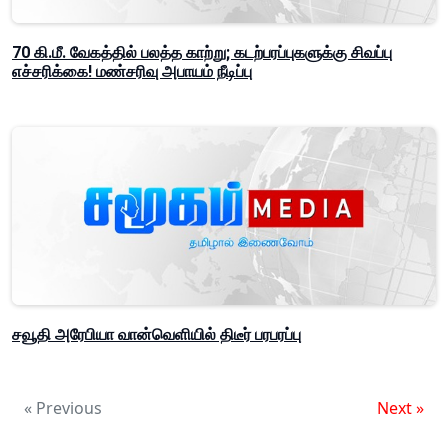
70 கி.மீ. வேகத்தில் பலத்த காற்று; கடற்பரப்புகளுக்கு சிவப்பு
எச்சரிக்கை! மண்சரிவு அபாயம் நீடிப்பு
சவூதி அரேபியா வான்வெளியில் திடீர் பரபரப்பு
« Previous
Next »