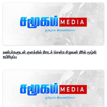
நண்பர்களுடன் குளத்தில் நீராடச் சென்ற சிறுவன் நீரில் மூழ்கி
உயிரிழப்பு