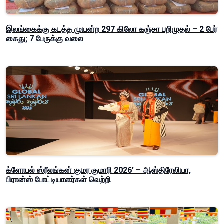
இலங்கைக்கு கடத்த முயன்ற 297 கிலோ கஞ்சா பறிமுதல் – 2 பேர்
கைது; 7 பேருக்கு வலை
க்ளோபல் ஸ்ரீலங்கன் குமர குமாரி 2026’ – ஆஸ்திரேலியா,
பிரான்ஸ் போட்டியாளர்கள் வெற்றி