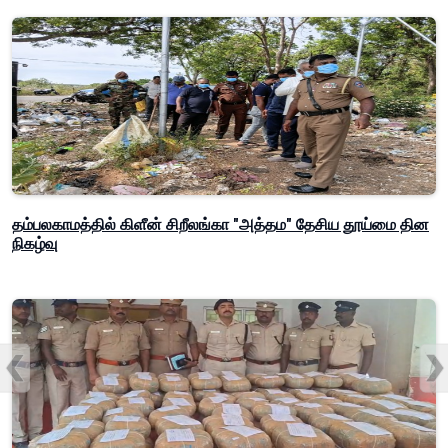
தம்பலகாமத்தில் கிளீன் சிறீலங்கா "அத்தம" தேசிய தூய்மை தின
நிகழ்வு