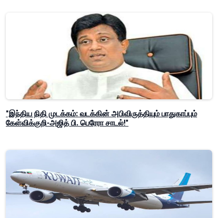
"இந்திய நிதி முடக்கம்: வடக்கின் அபிவிருத்தியும் பாதுகாப்பும்
கேள்விக்குறி-அஜித் பி. பெரேரா சாடல்!"