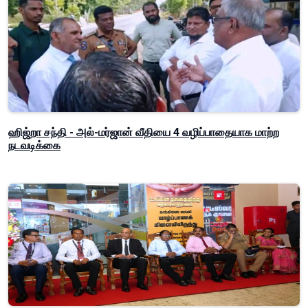
ஹிஜ்றா சந்தி - அல்-மர்ஜான் வீதியை 4 வழிப்பாதையாக மாற்ற
நடவடிக்கை