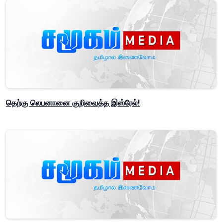
தெற்கு லெபனானை குறிவைத்த இஸ்ரேல்!