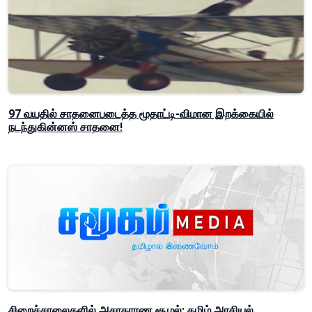
97 வயதில் சாதனைபடைத்த மூதாட்டி-விமான இறக்கையில்
நடந்துகின்னஸ் சாதனை!
சிறைச்சாலைகளில் அசாதாரண சூழல்: தமிழ் அரசியல்