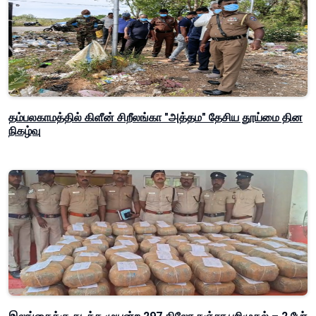
தம்பலகாமத்தில் கிளீன் சிறீலங்கா "அத்தம" தேசிய தூய்மை தின
நிகழ்வு