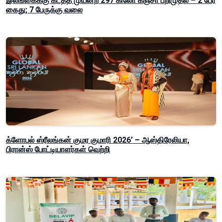
இலங்கைக்கு கடத்த முயன்ற 297 கிலோ கஞ்சா பறிமுதல் – 2 பேர்
கைது; 7 பேருக்கு வலை
க்ளோபல் ஸ்ரீலங்கன் குமர குமாரி 2026’ – ஆஸ்திரேலியா,
பிரான்ஸ் போட்டியாளர்கள் வெற்றி