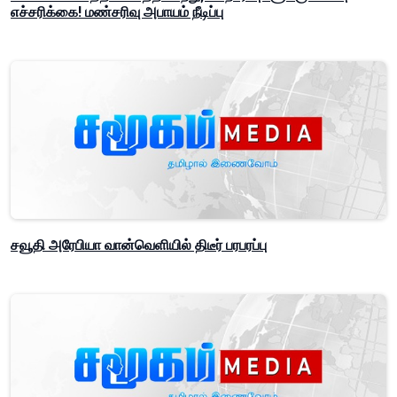
எச்சரிக்கை! மண்சரிவு அபாயம் நீடிப்பு
சவூதி அரேபியா வான்வெளியில் திடீர் பரபரப்பு