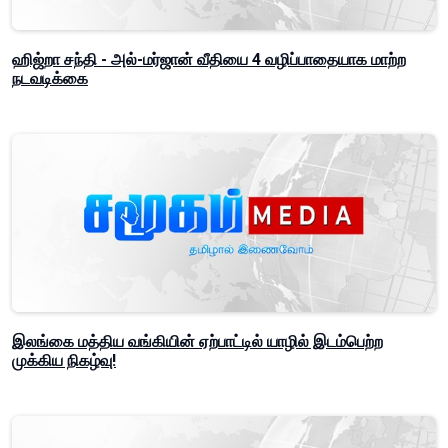
ஹிஜ்றா சந்தி - அல்-மர்ஜான் வீதியை 4 வழிப்பாதையாக மாற்ற
நடவடிக்கை
இலங்கை மத்திய வங்கியின் ஏற்பாட்டில் யாழில் இடம்பெற்ற
முக்கிய நிகழ்வு!