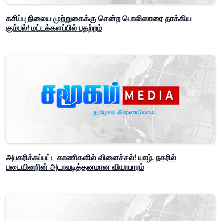
கசிப்பு நிலைய முற்றுகைக்கு சென்ற பொலிஸாரை தாக்கிய
கும்பல்! மட்டக்களப்பில் பதற்றம்
அபகரிக்கப்பட்ட காணிகளில் விளைச்சல்! யாழ். நகரில்
படையினரின் அடாவடித்தனமான வியாபாரம்