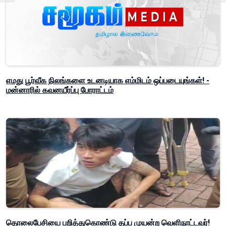
எமது பூர்வீக நிலங்களை உடனடியாக எம்மிடம் ஒப்படையுங்கள்! -
மன்னாரில் கவனயீர்ப்பு போராட்டம்
தொலைபேசியை பறித்துகொண்டு தப்ப முயன்ற வெளிநாட்டவர்!