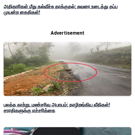
அதிகாரிகள் மீது கல்வீச்சு தாக்குதல்; சுவரை உடைத்து தப்ப
முயன்ற கைதிகள்!
Advertisement
பலத்த காற்று, மண்சரிவு அபாயம்; தாழிறங்கிய வீதிகள்!
சாரதிகளுக்கு எச்சரிக்கை