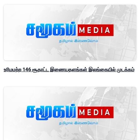
உரிமமற்ற 146 சூதாட்ட இணையதளங்கள் இலங்கையில் முடக்கம்