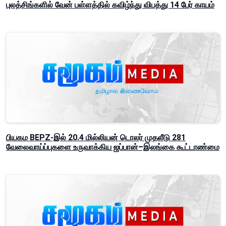
புலத்சிங்களில் வேன் பள்ளத்தில் கவிழ்ந்து விபத்து 14 பேர் காயம்
பியகம BEPZ-இல் 20.4 மில்லியன் டொலர் முதலீடு 281
வேலைவாய்ப்புகளை உருவாக்கிய ஜப்பான்–இலங்கை கூட்டாண்மை