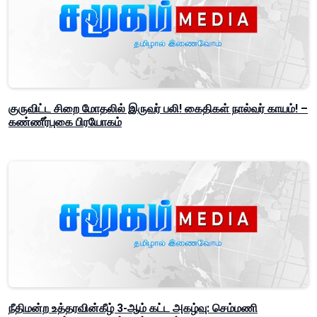
குருவிட்ட சிறை மோதலில் இருவர் பலி! கைதிகள் நால்வர் காயம்! –
கண்ணீர்புகை பிரயோகம்
நீதிமன்ற உத்தரவின்கீழ் 3-ஆம் கட்ட அகழ்வு: செம்மணி