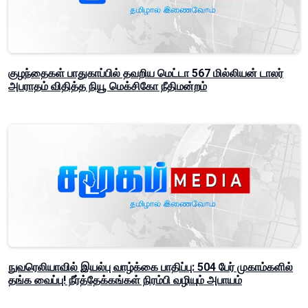
குழந்தைகள் பாதுகாப்பில் தவறிய மெட்டா 567 மில்லியன் டாலர்
அபராதம் விதித்த நியூ மெக்சிகோ நீதிமன்றம்
நுவரெலியாவில் இயல்பு வாழ்க்கை பாதிப்பு: 504 பேர் முகாம்களில்
தங்க வைப்பு! நீர்த்தேக்கங்கள் நிரம்பி வழியும் அபாயம்